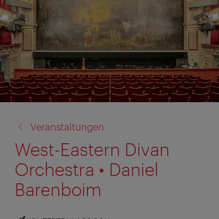
Zurück
Veranstaltungen
zu:
West-Eastern Divan
Orchestra • Daniel
Barenboim