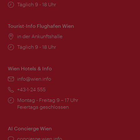
Öffnungszeiten:
Täglich 9 - 18 Uhr
Tourist-Info Flughafen Wien
Ort:
in der Ankunftshalle
Öffnungszeiten:
Täglich 9 - 18 Uhr
Wien Hotels & Info
Email:
info@wien.info
Telefon:
+43-1-24 555
Öffnungszeiten:
Montag - Freitag 9 – 17 Uhr
Feiertags geschlossen
AI Concierge Wien
Ort:
concierge.wien.info