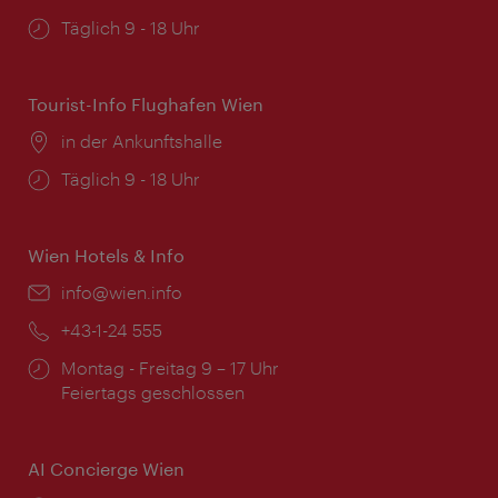
Öffnungszeiten:
Täglich 9 - 18 Uhr
Tourist-Info Flughafen Wien
Ort:
in der Ankunftshalle
Öffnungszeiten:
Täglich 9 - 18 Uhr
Wien Hotels & Info
Email:
info@wien.info
Telefon:
+43-1-24 555
Öffnungszeiten:
Montag - Freitag 9 – 17 Uhr
Feiertags geschlossen
AI Concierge Wien