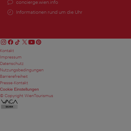
Ort:
concierge.wien.info
Öffnungszeiten:
Informationen rund um die Uhr
Kontakt
Impressum
Datenschutz
Nutzungsbedingungen
Barrierefreiheit
Presse-Kontakt
Cookie Einstellungen
© Copyright WienTourismus