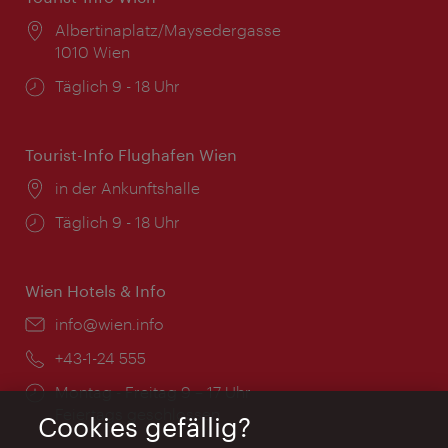
Ort:
Albertinaplatz/Maysedergasse
1010 Wien
Öffnungszeiten:
Täglich 9 - 18 Uhr
Tourist-Info Flughafen Wien
Ort:
in der Ankunftshalle
Öffnungszeiten:
Täglich 9 - 18 Uhr
Wien Hotels & Info
Email:
info@wien.info
Telefon:
+43-1-24 555
Öffnungszeiten:
Montag - Freitag 9 – 17 Uhr
Feiertags geschlossen
Cookies gefällig?