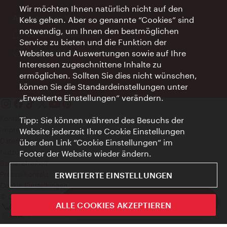
Wir möchten Ihnen natürlich nicht auf den
AI Concierge Wien
Keks gehen. Aber so genannte “Cookies” sind
notwendig, um Ihnen den bestmöglichen
Ort:
concierge.wien.info
Service zu bieten und die Funktion der
Öffnungszeiten:
Informationen rund um die Uhr
Websites und Auswertungen sowie auf Ihre
Interessen zugeschnittene Inhalte zu
ermöglichen. Sollten Sie dies nicht wünschen,
können Sie die Standardeinstellungen unter
„Erweiterte Einstellungen“ verändern.
Kontakt
Tipp: Sie können während des Besuchs der
Impressum
Website jederzeit Ihre Cookie Einstellungen
Datenschutz
über den Link “Cookie Einstellungen” im
Nutzungsbedingungen
Footer der Website wieder ändern.
Barrierefreiheit
Presse-Kontakt
ERWEITERTE EINSTELLUNGEN
Cookie Einstellungen
© Copyright WienTourismus
ivie - Die offizielle City Guide App
ALLE COOKIES AKZEPTIEREN
Schlie