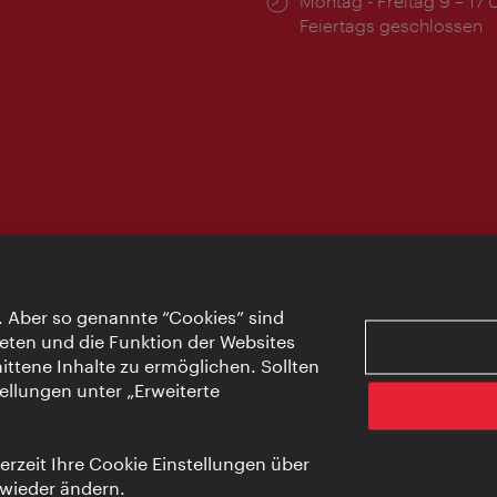
Öffnungszeiten:
Montag - Freitag 9 – 17 
Feiertags geschlossen
. Aber so genannte “Cookies” sind
eten und die Funktion der Websites
ttene Inhalte zu ermöglichen. Sollten
ellungen unter „Erweiterte
rzeit Ihre Cookie Einstellungen über
 wieder ändern.