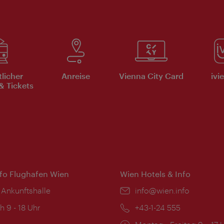
tlicher
Anreise
Vienna City Card
ivi
& Tickets
nfo Flughafen Wien
Wien Hotels & Info
 Ankunftshalle
Email:
info@wien.info
ngszeiten:
h 9 - 18 Uhr
Telefon:
+43-1-24 555