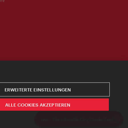
Uhr
ERWEITERTE EINSTELLUNGEN
ALLE COOKIES AKZEPTIEREN
ivie - Die offizielle City Guide App
Schlie