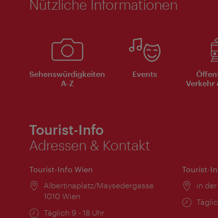
Nützliche Informationen
Sehenswürdigkeiten
Events
Öffen
A-Z
Verkehr 
Tourist-Info
Adressen & Kontakt
Tourist-Info Wien
Tourist-I
Ort:
Albertinaplatz/Maysedergasse
Ort:
in der
1010 Wien
Öffnu
Täglic
Öffnungszeiten:
Täglich 9 - 18 Uhr