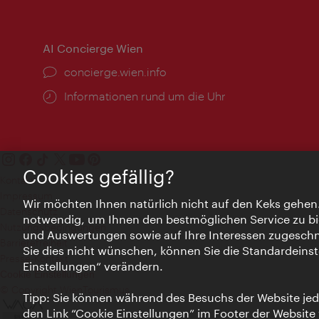
AI Concierge Wien
Ort:
concierge.wien.info
Öffnungszeiten:
Informationen rund um die Uhr
Cookies gefällig?
Kontakt
Impressum
Wir möchten Ihnen natürlich nicht auf den Keks gehen
Datenschutz
notwendig, um Ihnen den bestmöglichen Service zu bi
Nutzungsbedingungen
und Auswertungen sowie auf Ihre Interessen zugeschni
Barrierefreiheit
Sie dies nicht wünschen, können Sie die Standardeinst
Presse-Kontakt
Einstellungen“ verändern.
Cookie Einstellungen
© Copyright WienTourismus
Tipp: Sie können während des Besuchs der Website jede
den Link “Cookie Einstellungen” im Footer der Website