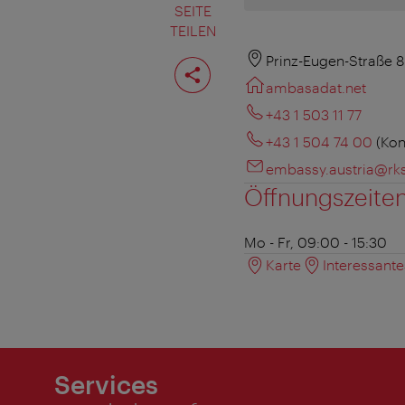
SEITE
TEILEN
Seite
Prinz-Eugen-Straße 8
teilen
ambasadat.net
+43 1 503 11 77
+43 1 504 74 00
(Kon
embassy.austria@rks
Öffnungszeite
Mo - Fr, 09:00 - 15:30
Karte
Interessant
Services