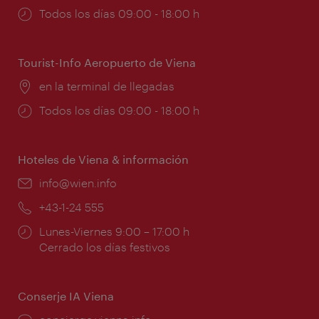
Horarios
Todos los días 09:00 - 18:00 h
de
apertura:
Tourist-Info Aeropuerto de Viena
Lugar:
en la terminal de llegadas
Horarios
Todos los días 09:00 - 18:00 h
de
apertura:
Hoteles de Viena & información
e-
info@wien.info
mail:
Teléfono:
+43-1-24 555
Horarios
Lunes-Viernes 9:00 – 17:00 h
de
Cerrado los días festivos
apertura:
Conserje IA Viena