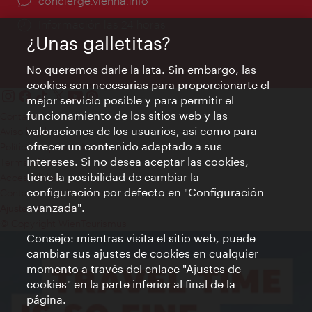
concierge.vienna.info
Información las 24 horas
¿Unas galletitas?
No queremos darle la lata. Sin embargo, las
cookies son necesarias para proporcionarte el
mejor servicio posible y para permitir el
funcionamiento de los sitios web y las
Contacto
valoraciones de los usuarios, así como para
Aviso legal
ofrecer un contenido adaptado a sus
Política de privacidad de datos
intereses. Si no desea aceptar las cookies,
Terms of Use
tiene la posibilidad de cambiar la
Accesibilidad
configuración por defecto en "Configuración
Contacto para la prensa
avanzada".
Ajustes de cookie
© Copyright WienTourismus
Consejo: mientras visita el sitio web, puede
cambiar sus ajustes de cookies en cualquier
momento a través del enlace "Ajustes de
cookies" en la parte inferior al final de la
página.