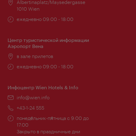
Расположение:
Albertinaplatz/Maysedergasse
1010 Wien
Часы
ежедневно 09:00 - 18:00
работы:
Центр туристической информации
Аэропорт Вена
Расположение:
в зале прилетов
Часы
ежедневно 09:00 - 18:00
работы:
Инфоцентр Wien Hotels & Info
Эл.
info@wien.info
почта:
Телефон:
+43-1-24 555
Часы
понеде́льник-пя́тница с 9:00 до
работы:
17:00
Закрыто в праздничные дни