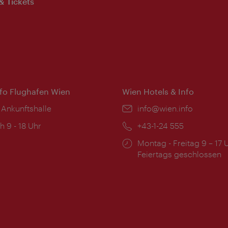
& Tickets
nfo Flughafen Wien
Wien Hotels & Info
 Ankunftshalle
Email:
info@wien.info
ngszeiten:
h 9 - 18 Uhr
Telefon:
+43-1-24 555
Öffnungszeiten:
Montag - Freitag 9 – 17 
Feiertags geschlossen