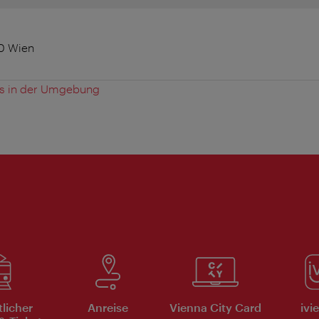
0 Wien
es in der Umgebung
tlicher
Anreise
Vienna City Card
ivi