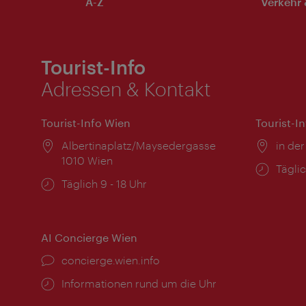
A-Z
Verkehr 
Tourist-Info
Adressen & Kontakt
Tourist-Info Wien
Tourist-I
Ort:
Albertinaplatz/Maysedergasse
Ort:
in der
1010 Wien
Öffnu
Täglic
Öffnungszeiten:
Täglich 9 - 18 Uhr
AI Concierge Wien
Ort:
concierge.wien.info
Öffnungszeiten:
Informationen rund um die Uhr