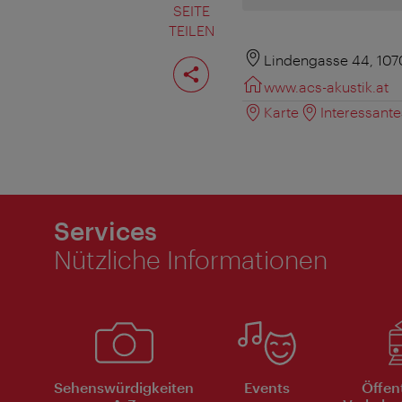
SEITE
TEILEN
Seite
Lindengasse 44, 107
teilen
www.acs-akustik.at
Karte
Interessant
Services
Nützliche Informationen
Sehenswürdigkeiten
Events
Öffen