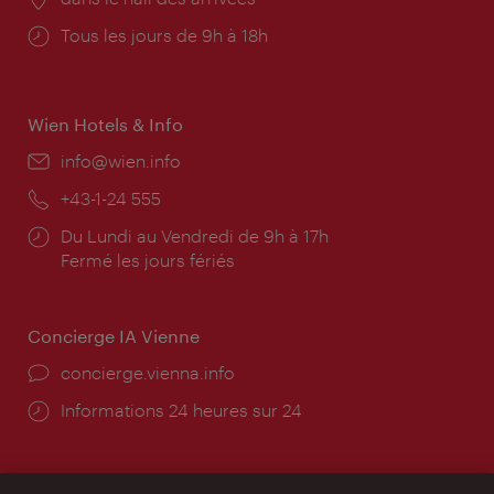
Horaires
Tous les jours de 9h à 18h
d'ouverture:
Wien Hotels & Info
E-
info@wien.info
mail:
Téléphone:
+43-1-24 555
Horaires
Du Lundi au Vendredi de 9h à 17h
d'ouverture:
Fermé les jours fériés
Concierge IA Vienne
Ort:
concierge.vienna.info
Öffnungszeiten:
Informations 24 heures sur 24