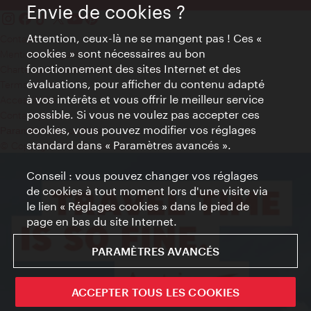
Envie de cookies ?
Attention, ceux-là ne se mangent pas ! Ces «
Contact
cookies » sont nécessaires au bon
Mentions obligatoires
fonctionnement des sites Internet et des
Charte sur le respect de la vie privée
évaluations, pour afficher du contenu adapté
Terms of Use
à vos intérêts et vous offrir le meilleur service
Accessibilité
possible. Si vous ne voulez pas accepter ces
Contact presse
cookies, vous pouvez modifier vos réglages
Paramètres de cookies
standard dans « Paramètres avancés ».
© Copyright WienTourismus
Conseil : vous pouvez changer vos réglages
de cookies à tout moment lors d'une visite via
le lien « Réglages cookies » dans le pied de
page en bas du site Internet.
PARAMÈTRES AVANCÉS
ACCEPTER TOUS LES COOKIES