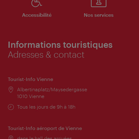
Accessibilité
Nos services
Informations touristiques
Adresses & contact
Tourist-Info Vienne
Lieu:
Albertinaplatz/Maysedergasse
1010 Vienne
Horaires
Tous les jours de 9h à 18h
d'ouverture:
Tourist-Info aéroport de Vienne
Lieu:
dans le hall des arrivées