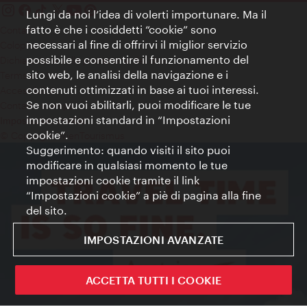
Lungi da noi l’idea di volerti importunare. Ma il
fatto è che i cosiddetti “cookie” sono
Contatti
necessari al fine di offrirvi il miglior servizio
Colophon
possibile e consentire il funzionamento del
Dichiarazione sulla protezione dei dati
sito web, le analisi della navigazione e i
Terms of Use
contenuti ottimizzati in base ai tuoi interessi.
Accessibilità
Se non vuoi abilitarli, puoi modificare le tue
Contatto stampa
impostazioni standard in “Impostazioni
Impostazioni cookie
cookie”.
© Copyright WienTourismus
Suggerimento: quando visiti il sito puoi
modificare in qualsiasi momento le tue
impostazioni cookie tramite il link
“Impostazioni cookie” a piè di pagina alla fine
del sito.
IMPOSTAZIONI AVANZATE
ACCETTA TUTTI I COOKIE