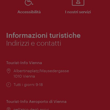
Accessibilità
I nostri servizi
Informazioni turistiche
Indirizzi e contatti
Tourist-Info Vienna
Posizione:
Albertinaplatz/Maysedergasse
1010 Vienna
Orari
Tutti i giorni 9-18
di
apertura:
Tourist-Info Aeroporto di Vienna
Posizione:
nell’atrio degli arrivi