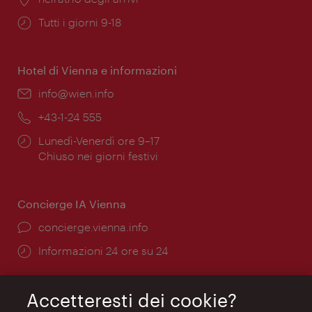
Orari
Tutti i giorni 9-18
di
apertura:
Hotel di Vienna e informazioni
Email:
info@wien.info
Telefono:
+43-1-24 555
Orari
Lunedì-Venerdì ore 9–17
di
Chiuso nei giorni festivi
apertura:
Concierge IA Vienna
Ort:
concierge.vienna.info
Öffnungszeiten:
Informazioni 24 ore su 24
Accetteresti dei cookie?