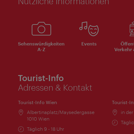
Nützliche Informationen
Sehenswürdigkeiten
Events
Öffen
A-Z
Verkehr 
Tourist-Info
Adressen & Kontakt
Tourist-Info Wien
Tourist-I
Ort:
Albertinaplatz/Maysedergasse
Ort:
in der
1010 Wien
Öffnu
Täglic
Öffnungszeiten:
Täglich 9 - 18 Uhr