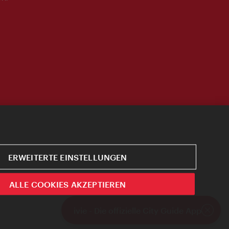
ERWEITERTE EINSTELLUNGEN
ALLE COOKIES AKZEPTIEREN
ivie - Die offizielle City Guide App
Schlie