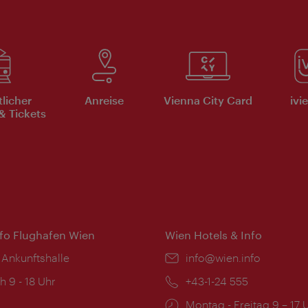
tlicher
Anreise
Vienna City Card
ivi
& Tickets
nfo Flughafen Wien
Wien Hotels & Info
 Ankunftshalle
Email:
info@wien.info
ngszeiten:
h 9 - 18 Uhr
Telefon:
+43-1-24 555
Öffnungszeiten:
Montag - Freitag 9 – 17 