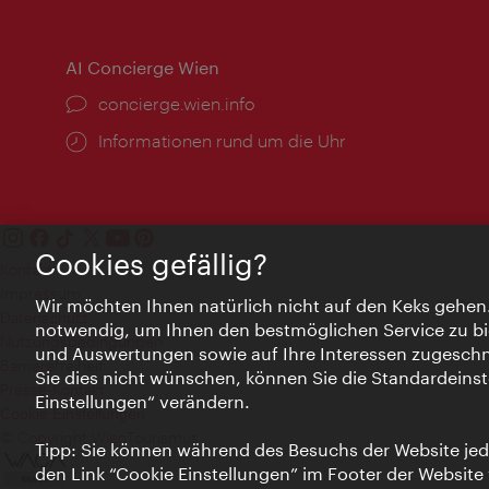
AI Concierge Wien
Ort:
concierge.wien.info
Öffnungszeiten:
Informationen rund um die Uhr
Cookies gefällig?
Kontakt
Impressum
Wir möchten Ihnen natürlich nicht auf den Keks gehen
Datenschutz
notwendig, um Ihnen den bestmöglichen Service zu bi
Nutzungsbedingungen
und Auswertungen sowie auf Ihre Interessen zugeschni
Barrierefreiheit
Sie dies nicht wünschen, können Sie die Standardeinst
Presse-Kontakt
Einstellungen“ verändern.
Cookie Einstellungen
© Copyright WienTourismus
Tipp: Sie können während des Besuchs der Website jede
den Link “Cookie Einstellungen” im Footer der Website