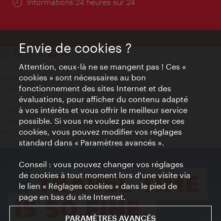
Öffnungszeiten:
Informations 24 heures sur 24
Envie de cookies ?
Attention, ceux-là ne se mangent pas ! Ces «
Contact
cookies » sont nécessaires au bon
Mentions obligatoires
fonctionnement des sites Internet et des
Charte sur le respect de la vie privée
évaluations, pour afficher du contenu adapté
Terms of Use
à vos intérêts et vous offrir le meilleur service
Accessibilité
possible. Si vous ne voulez pas accepter ces
Contact presse
cookies, vous pouvez modifier vos réglages
Paramètres de cookies
standard dans « Paramètres avancés ».
© Copyright WienTourismus
Conseil : vous pouvez changer vos réglages
de cookies à tout moment lors d'une visite via
le lien « Réglages cookies » dans le pied de
page en bas du site Internet.
PARAMÈTRES AVANCÉS