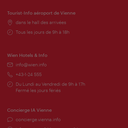
Tourist-Info aéroport de Vienne
Lieu:
dans le hall des arrivées
Horaires
Tous les jours de 9h à 18h
d'ouverture:
Wien Hotels & Info
E-
info@wien.info
mail:
Téléphone:
+43-1-24 555
Horaires
Du Lundi au Vendredi de 9h à 17h
d'ouverture:
Fermé les jours fériés
Concierge IA Vienne
Ort:
concierge.vienna.info