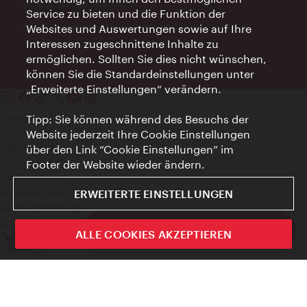
Ort:
concierge.wien.info
Service zu bieten und die Funktion der
Öffnungszeiten:
Informationen rund um die Uhr
Websites und Auswertungen sowie auf Ihre
Interessen zugeschnittene Inhalte zu
ermöglichen. Sollten Sie dies nicht wünschen,
können Sie die Standardeinstellungen unter
„Erweiterte Einstellungen“ verändern.
Kontakt
Tipp: Sie können während des Besuchs der
Impressum
Website jederzeit Ihre Cookie Einstellungen
Datenschutz
über den Link “Cookie Einstellungen” im
Nutzungsbedingungen
Footer der Website wieder ändern.
Barrierefreiheit
Presse-Kontakt
ERWEITERTE EINSTELLUNGEN
Cookie Einstellungen
© Copyright WienTourismus
ivie - Die offizielle City Guide App
ALLE COOKIES AKZEPTIEREN
Schlie