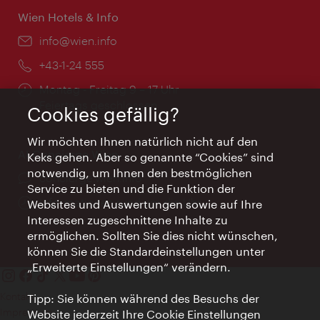
Wien Hotels & Info
Email:
info@wien.info
Telefon:
+43-1-24 555
Öffnungszeiten:
Montag - Freitag 9 – 17 Uhr
Feiertags geschlossen
Cookies gefällig?
Wir möchten Ihnen natürlich nicht auf den
AI Concierge Wien
Keks gehen. Aber so genannte “Cookies” sind
notwendig, um Ihnen den bestmöglichen
Ort:
concierge.wien.info
Service zu bieten und die Funktion der
Öffnungszeiten:
Informationen rund um die Uhr
Websites und Auswertungen sowie auf Ihre
Interessen zugeschnittene Inhalte zu
ermöglichen. Sollten Sie dies nicht wünschen,
können Sie die Standardeinstellungen unter
„Erweiterte Einstellungen“ verändern.
Kontakt
Tipp: Sie können während des Besuchs der
Impressum
Website jederzeit Ihre Cookie Einstellungen