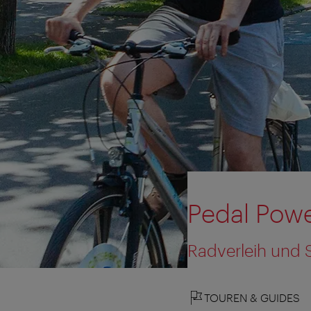
Pedal Pow
Radverleih und 
TOUREN & GUIDES