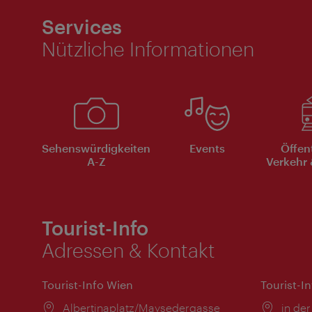
Services
Nützliche Informationen
Sehenswürdigkeiten
Events
Öffen
A-Z
Verkehr 
Tourist-Info
Adressen & Kontakt
Tourist-Info Wien
Tourist-I
Ort:
Albertinaplatz/Maysedergasse
Ort:
in der