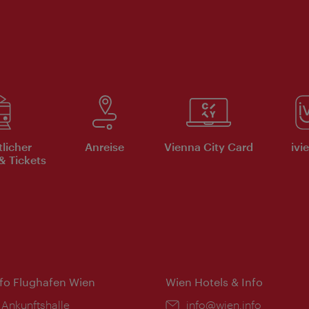
tlicher
Anreise
Vienna City Card
ivi
& Tickets
nfo Flughafen Wien
Wien Hotels & Info
 Ankunftshalle
Email:
info@wien.info