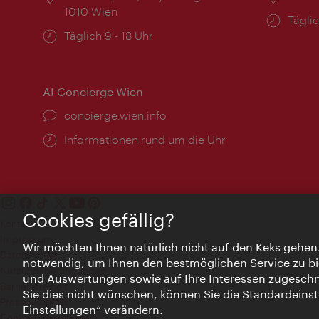
1010 Wien
Öffnu
Täglic
Öffnungszeiten:
Täglich 9 - 18 Uhr
AI Concierge Wien
Ort:
concierge.wien.info
Öffnungszeiten:
Informationen rund um die Uhr
Cookies gefällig?
Kontakt
Impressum
Wir möchten Ihnen natürlich nicht auf den Keks gehen
Datenschutz
notwendig, um Ihnen den bestmöglichen Service zu bi
Nutzungsbedingungen
und Auswertungen sowie auf Ihre Interessen zugeschni
Barrierefreiheit
Sie dies nicht wünschen, können Sie die Standardeinst
Presse-Kontakt
Einstellungen“ verändern.
Cookie Einstellungen