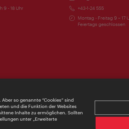
ngszeiten:
h 9 - 18 Uhr
Telefon:
+43-1-24 555
Öffnungszeiten:
Montag - Freitag 9 – 17 
Feiertags geschlossen
. Aber so genannte “Cookies” sind
eten und die Funktion der Websites
ttene Inhalte zu ermöglichen. Sollten
ellungen unter „Erweiterte