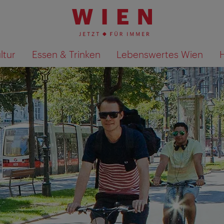
ltur
Essen & Trinken
Lebenswertes Wien
Suchergebnisse auf Karte an