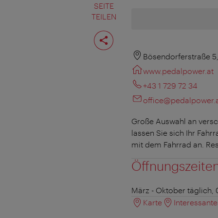
SEITE
TEILEN
Seite
teilen
Bösendorferstraße 5
www.pedalpower.at
+43 1 729 72 34
office@pedalpower.
Große Auswahl an versc
lassen Sie sich Ihr Fahr
mit dem Fahrrad an. Res
Öffnungszeite
März - Oktober
täglich, 
Karte
Interessant