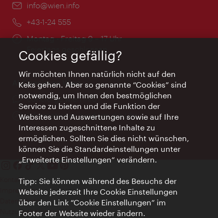
Email:
info@wien.info
Telefon:
+43-1-24 555
Öffnungszeiten:
Montag - Freitag 9 – 17 Uhr
Feiertags geschlossen
Cookies gefällig?
Wir möchten Ihnen natürlich nicht auf den
AI Concierge Wien
Keks gehen. Aber so genannte “Cookies” sind
notwendig, um Ihnen den bestmöglichen
Ort:
concierge.wien.info
Service zu bieten und die Funktion der
Öffnungszeiten:
Informationen rund um die Uhr
Websites und Auswertungen sowie auf Ihre
Interessen zugeschnittene Inhalte zu
ermöglichen. Sollten Sie dies nicht wünschen,
können Sie die Standardeinstellungen unter
„Erweiterte Einstellungen“ verändern.
Kontakt
Tipp: Sie können während des Besuchs der
Impressum
Website jederzeit Ihre Cookie Einstellungen
Datenschutz
über den Link “Cookie Einstellungen” im
Nutzungsbedingungen
Footer der Website wieder ändern.