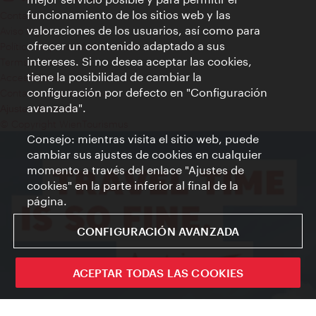
funcionamiento de los sitios web y las
Contacto
valoraciones de los usuarios, así como para
Aviso legal
ofrecer un contenido adaptado a sus
Política de privacidad de datos
intereses. Si no desea aceptar las cookies,
Terms of Use
tiene la posibilidad de cambiar la
Accesibilidad
configuración por defecto en "Configuración
Contacto para la prensa
avanzada".
Ajustes de cookie
© Copyright WienTourismus
Consejo: mientras visita el sitio web, puede
cambiar sus ajustes de cookies en cualquier
momento a través del enlace "Ajustes de
cookies" en la parte inferior al final de la
página.
CONFIGURACIÓN AVANZADA
ACEPTAR TODAS LAS COOKIES