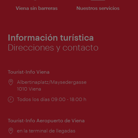
Viena sin barreras
Nuestros servicios
Información turística
Direcciones y contacto
Tourist-Info Viena
Lugar:
Albertinaplatz/Maysedergasse
1010 Viena
Horarios
Todos los días 09:00 - 18:00 h
de
apertura:
Tourist-Info Aeropuerto de Viena
Lugar:
en la terminal de llegadas