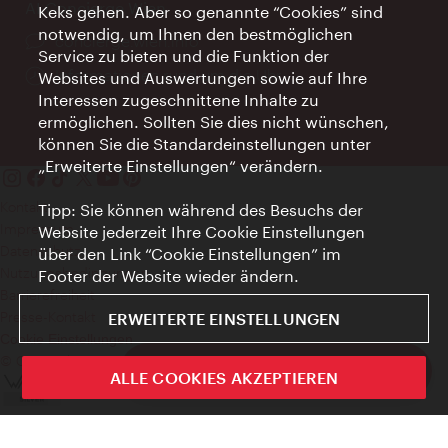
AI Concierge Wien
Keks gehen. Aber so genannte “Cookies” sind
notwendig, um Ihnen den bestmöglichen
Ort:
concierge.wien.info
Service zu bieten und die Funktion der
Öffnungszeiten:
Informationen rund um die Uhr
Websites und Auswertungen sowie auf Ihre
Interessen zugeschnittene Inhalte zu
ermöglichen. Sollten Sie dies nicht wünschen,
können Sie die Standardeinstellungen unter
„Erweiterte Einstellungen“ verändern.
Kontakt
Tipp: Sie können während des Besuchs der
Impressum
Website jederzeit Ihre Cookie Einstellungen
Datenschutz
über den Link “Cookie Einstellungen” im
Nutzungsbedingungen
Footer der Website wieder ändern.
Barrierefreiheit
Presse-Kontakt
ERWEITERTE EINSTELLUNGEN
Cookie Einstellungen
© Copyright WienTourismus
ivie - Die offizielle City Guide App
ALLE COOKIES AKZEPTIEREN
Schlie