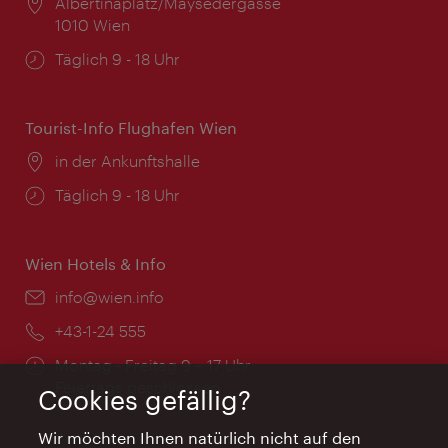
Ort:
Albertinaplatz/Maysedergasse
1010 Wien
Öffnungszeiten:
Täglich 9 - 18 Uhr
Tourist-Info Flughafen Wien
Ort:
in der Ankunftshalle
Öffnungszeiten:
Täglich 9 - 18 Uhr
Wien Hotels & Info
Email:
info@wien.info
Telefon:
+43-1-24 555
Öffnungszeiten:
Montag - Freitag 9 – 17 Uhr
Feiertags geschlossen
Cookies gefällig?
Wir möchten Ihnen natürlich nicht auf den