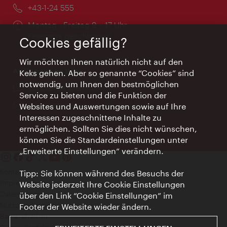
Telefon:
+43-1-24 555
Öffnungszeiten:
Montag - Freitag 9 – 17 Uhr
Feiertags geschlossen
Cookies gefällig?
Wir möchten Ihnen natürlich nicht auf den
AI Concierge Wien
Keks gehen. Aber so genannte “Cookies” sind
notwendig, um Ihnen den bestmöglichen
Ort:
concierge.wien.info
Service zu bieten und die Funktion der
Öffnungszeiten:
Informationen rund um die Uhr
Websites und Auswertungen sowie auf Ihre
Interessen zugeschnittene Inhalte zu
ermöglichen. Sollten Sie dies nicht wünschen,
können Sie die Standardeinstellungen unter
„Erweiterte Einstellungen“ verändern.
Kontakt
Tipp: Sie können während des Besuchs der
Impressum
Website jederzeit Ihre Cookie Einstellungen
Datenschutz
über den Link “Cookie Einstellungen” im
Nutzungsbedingungen
Footer der Website wieder ändern.
Barrierefreiheit