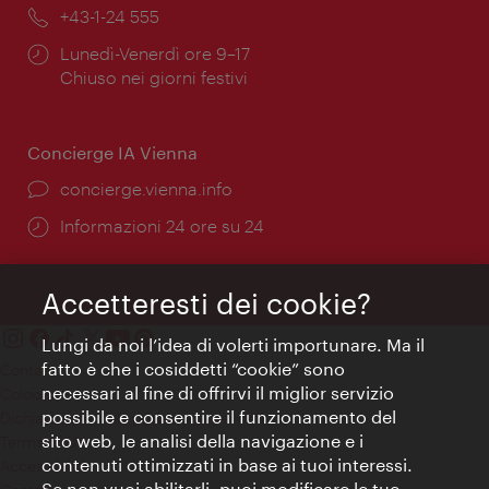
Telefono:
+43-1-24 555
Orari
Lunedì-Venerdì ore 9–17
di
Chiuso nei giorni festivi
apertura:
Concierge IA Vienna
Ort:
concierge.vienna.info
Öffnungszeiten:
Informazioni 24 ore su 24
Accetteresti dei cookie?
Lungi da noi l’idea di volerti importunare. Ma il
fatto è che i cosiddetti “cookie” sono
Contatti
necessari al fine di offrirvi il miglior servizio
Colophon
possibile e consentire il funzionamento del
Dichiarazione sulla protezione dei dati
sito web, le analisi della navigazione e i
Terms of Use
contenuti ottimizzati in base ai tuoi interessi.
Accessibilità
Se non vuoi abilitarli, puoi modificare le tue