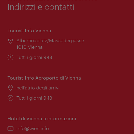
Indirizzi e contatti
Tourist-Info Vienna
Posizione:
Albertinaplatz/Maysedergasse
1010 Vienna
Orari
Tutti i giorni 9-18
di
apertura:
Tourist-Info Aeroporto di Vienna
Posizione:
nell’atrio degli arrivi
Orari
Tutti i giorni 9-18
di
apertura:
Hotel di Vienna e informazioni
Email:
info@wien.info