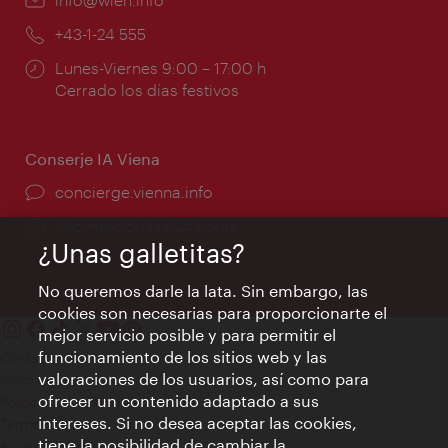
mail:
Teléfono:
+43-1-24 555
Horarios
Lunes-Viernes 9:00 – 17:00 h
de
Cerrado los días festivos
apertura:
Conserje IA Viena
concierge.vienna.info
Información las 24 horas
¿Unas galletitas?
No queremos darle la lata. Sin embargo, las
cookies son necesarias para proporcionarte el
mejor servicio posible y para permitir el
funcionamiento de los sitios web y las
Contacto
valoraciones de los usuarios, así como para
Aviso legal
ofrecer un contenido adaptado a sus
Política de privacidad de datos
intereses. Si no desea aceptar las cookies,
Terms of Use
tiene la posibilidad de cambiar la
Accesibilidad