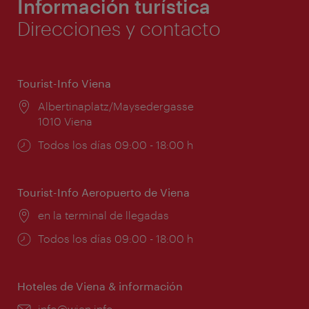
Información turística
Direcciones y contacto
Tourist-Info Viena
Lugar:
Albertinaplatz/Maysedergasse
1010 Viena
Horarios
Todos los días 09:00 - 18:00 h
de
apertura:
Tourist-Info Aeropuerto de Viena
Lugar:
en la terminal de llegadas
Horarios
Todos los días 09:00 - 18:00 h
de
apertura:
Hoteles de Viena & información
e-
info@wien.info