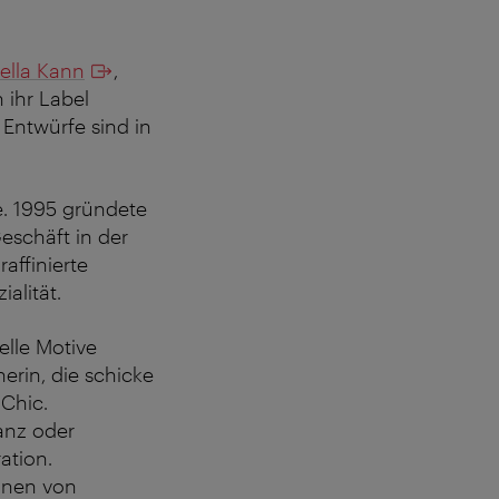
ella Kann
,
 ihr Label
 Entwürfe sind in
. 1995 gründete
Geschäft in der
affinierte
alität.
elle Motive
erin, die schicke
 Chic.
ganz oder
ation.
onen von