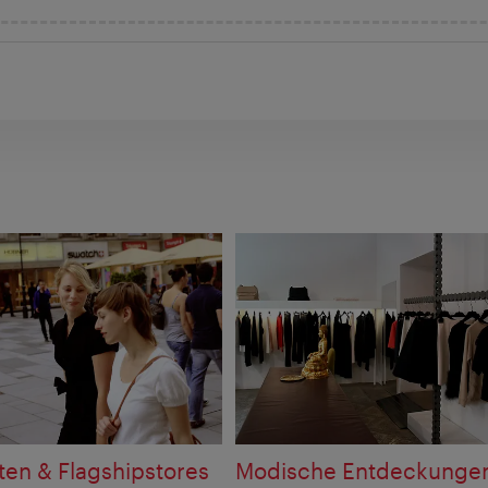
en & Flagshipstores
Modische Entdeckunge