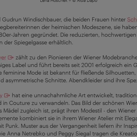
Lena Hoschek
–
© Aida Dapo
d Gudrun Windischbauer, die beiden Frauen hinter
Sch
egbereiterinnen der heimischen Modeszene, sie haben
980er-Jahren gegründet. Die reduzierten, hochwertigen
n der Spiegelgasse erhältlich.
yer
zählt zu den Pionieren der Wiener Modebranche
iges Label und führt bereits seit 2001 erfolgreich ein 
e feminine Mode ist bekannt für fließende Silhouetten, r
 asymmetrische Schnitte. Abendkleider sind ihre Spezi
y
hat eine unnachahmliche Art entwickelt, tradition
 in Couture zu verwandeln. Das Bild der schönen Wien
 Mädel zugleich ist, prägt ihren Modestil - den Wiener
Elemente kombiniert sie in ihrem Wiener Atelier mit Ele
mit Punk. Muster aus der Vergangenheit liefern ihr Inspir
ie Anna Netrebko und Peggy Siegal tragen die Kreati