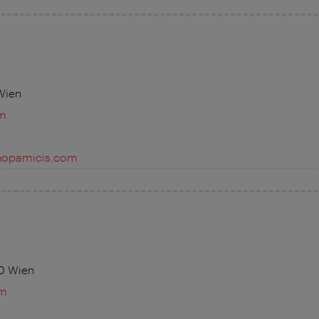
Wien
m
hopamicis.com
10 Wien
om