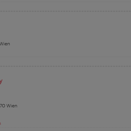
 Wien
y
070 Wien
m