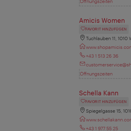
Öffnungszeiten
Amicis Women
FAVORIT HINZUFÜGEN
Tuchlauben 11, 1010 
www.shopamicis.co
+43 1 513 26 36
customerservice@s
Öffnungszeiten
Schella Kann
FAVORIT HINZUFÜGEN
Spiegelgasse 15, 10
www.schellakann.c
+43 1 977 55 25