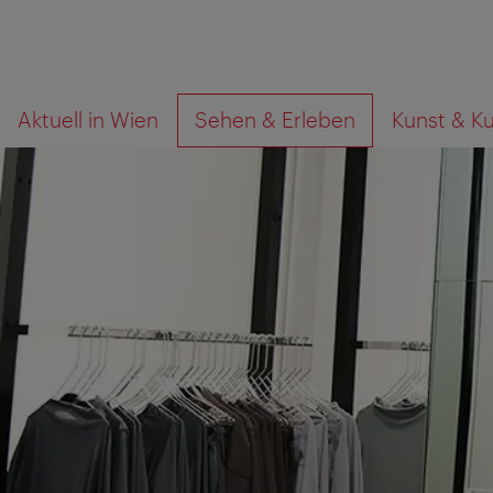
Zur
Zum
Wonach
Aktuell in Wien
Sehen & Erleben
Kunst & Ku
Navigation
Inhalt
suchen
Sie?