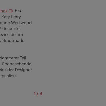
chek
hat
 Katy Perry
Vivienne Westwood
Mittelpunkt.
zirk, der im
nd Brautmode
zichtbarer Teil
zt überraschende
irft der Designer
rialien.
von
1
/
4