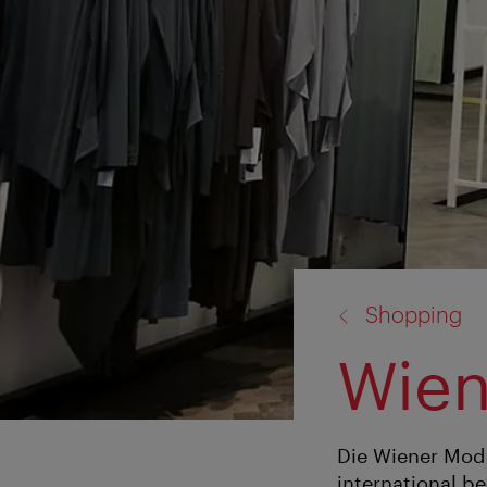
Zurück
Shopping
zu:
Wien
Die Wiener Mode
international b