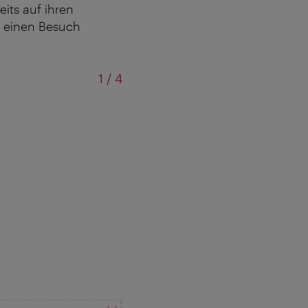
its auf ihren
k einen Besuch
von
1
/
4