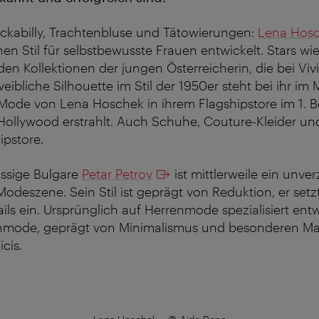
ckabilly, Trachtenbluse und Tätowierungen:
Lena Hos
en Stil für selbstbewusste Frauen entwickelt. Stars wie
 den Kollektionen der jungen Österreicherin, die bei 
weibliche Silhouette im Stil der 1950er steht bei ihr im 
ie Mode von Lena Hoschek in ihrem Flagshipstore im 1. Be
 Hollywood erstrahlt. Auch Schuhe, Couture-Kleider u
ipstore.
ässige Bulgare
Petar Petrov
ist mittlerweile ein unver
odeszene. Sein Stil ist geprägt von Reduktion, er set
ls ein. Ursprünglich auf Herrenmode spezialisiert entw
mode, geprägt von Minimalismus und besonderen Mate
icis.