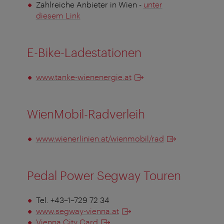
Zahlreiche Anbieter in Wien -
unter
diesem Link
E-Bike-Ladestationen
www.tanke-wienenergie.at
WienMobil-Radverleih
www.wienerlinien.at/wienmobil/rad
Pedal Power Segway Touren
Tel. +43–1–729 72 34
www.segway-vienna.at
Vienna City Card