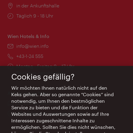
Ort:
in der Ankunftshalle
Öffnungszeiten:
Täglich 9 - 18 Uhr
Wien Hotels & Info
Email:
info@wien.info
Telefon:
+43-1-24 555
Öffnungszeiten:
Montag - Freitag 9 – 17 Uhr
Feiertags geschlossen
Cookies gefällig?
Wir möchten Ihnen natürlich nicht auf den
AI Concierge Wien
Keks gehen. Aber so genannte “Cookies” sind
notwendig, um Ihnen den bestmöglichen
Ort:
concierge.wien.info
Service zu bieten und die Funktion der
Öffnungszeiten:
Informationen rund um die Uhr
Websites und Auswertungen sowie auf Ihre
Interessen zugeschnittene Inhalte zu
ermöglichen. Sollten Sie dies nicht wünschen,