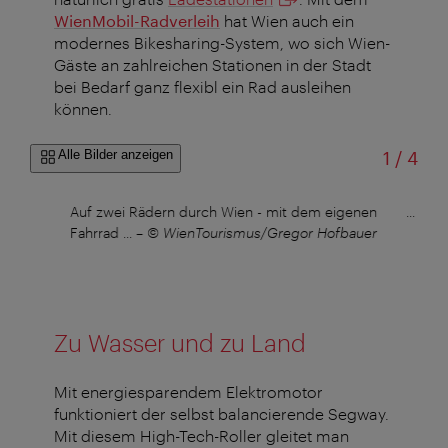
WienMobil-Radverleih
hat Wien auch ein
modernes Bikesharing-System, wo sich Wien-
Gäste an zahlreichen Stationen in der Stadt
bei Bedarf ganz flexibl ein Rad ausleihen
können.
von
Alle Bilder anzeigen
1
/
4
©
Auf zwei Rädern durch Wien - mit dem eigenen
... od
Fahrrad ...
–
© WienTourismus/Gregor Hofbauer
W
Zu Wasser und zu Land
Mit energiesparendem Elektromotor
funktioniert der selbst balancierende Segway.
Mit diesem High-Tech-Roller gleitet man