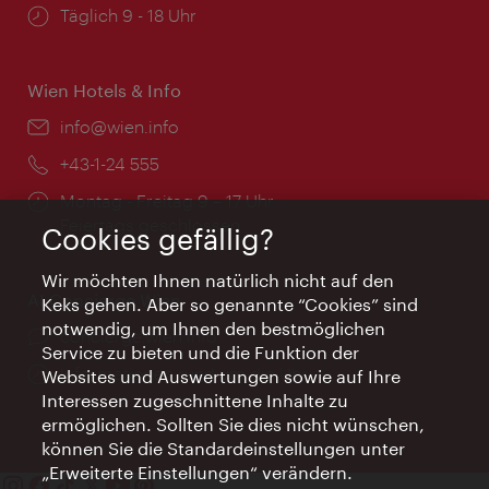
Öffnungszeiten:
Täglich 9 - 18 Uhr
Wien Hotels & Info
Email:
info@wien.info
Telefon:
+43-1-24 555
Öffnungszeiten:
Montag - Freitag 9 – 17 Uhr
Feiertags geschlossen
Cookies gefällig?
Wir möchten Ihnen natürlich nicht auf den
AI Concierge Wien
Keks gehen. Aber so genannte “Cookies” sind
notwendig, um Ihnen den bestmöglichen
Ort:
concierge.wien.info
Service zu bieten und die Funktion der
Öffnungszeiten:
Informationen rund um die Uhr
Websites und Auswertungen sowie auf Ihre
Interessen zugeschnittene Inhalte zu
ermöglichen. Sollten Sie dies nicht wünschen,
können Sie die Standardeinstellungen unter
„Erweiterte Einstellungen“ verändern.