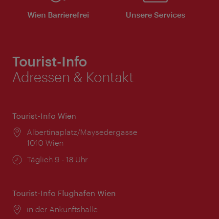
Wien Barrierefrei
Unsere Services
Tourist-Info
Adressen & Kontakt
Tourist-Info Wien
Ort:
Albertinaplatz/Maysedergasse
1010 Wien
Öffnungszeiten:
Täglich 9 - 18 Uhr
Tourist-Info Flughafen Wien
Ort:
in der Ankunftshalle