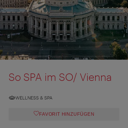
So SPA im SO/ Vienna
WELLNESS & SPA
FAVORIT HINZUFÜGEN