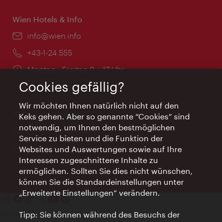
Wien Hotels & Info
Email:
info@wien.info
Telefon:
+43-1-24 555
Öffnungszeiten:
Montag - Freitag 9 – 17 Uhr
Feiertags geschlossen
Cookies gefällig?
Wir möchten Ihnen natürlich nicht auf den
AI Concierge Wien
Keks gehen. Aber so genannte “Cookies” sind
notwendig, um Ihnen den bestmöglichen
Ort:
concierge.wien.info
Service zu bieten und die Funktion der
Öffnungszeiten:
Informationen rund um die Uhr
Websites und Auswertungen sowie auf Ihre
Interessen zugeschnittene Inhalte zu
ermöglichen. Sollten Sie dies nicht wünschen,
können Sie die Standardeinstellungen unter
„Erweiterte Einstellungen“ verändern.
Kontakt
Tipp: Sie können während des Besuchs der