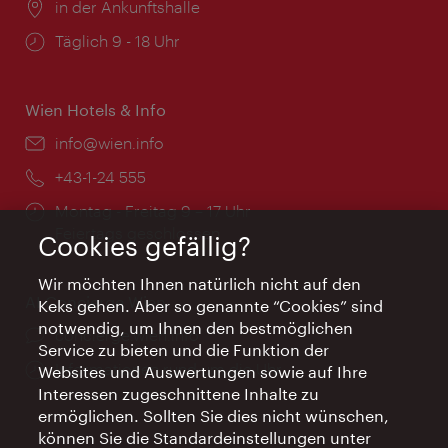
Ort:
in der Ankunftshalle
Öffnungszeiten:
Täglich 9 - 18 Uhr
Wien Hotels & Info
Email:
info@wien.info
Telefon:
+43-1-24 555
Öffnungszeiten:
Montag - Freitag 9 – 17 Uhr
Feiertags geschlossen
Cookies gefällig?
Wir möchten Ihnen natürlich nicht auf den
AI Concierge Wien
Keks gehen. Aber so genannte “Cookies” sind
notwendig, um Ihnen den bestmöglichen
Ort:
concierge.wien.info
Service zu bieten und die Funktion der
Öffnungszeiten:
Informationen rund um die Uhr
Websites und Auswertungen sowie auf Ihre
Interessen zugeschnittene Inhalte zu
ermöglichen. Sollten Sie dies nicht wünschen,
können Sie die Standardeinstellungen unter