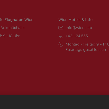
nfo Flughafen Wien
Wien Hotels & Info
 Ankunftshalle
Email:
info@wien.info
ngszeiten:
h 9 - 18 Uhr
Telefon:
+43-1-24 555
Öffnungszeiten:
Montag - Freitag 9 – 17 
Feiertags geschlossen