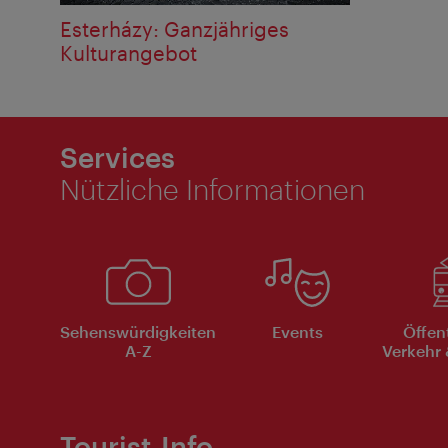
Esterházy: Ganzjähriges
Kulturangebot
Services
Nützliche Informationen
Sehenswürdigkeiten
Events
Öffen
A-Z
Verkehr 
Tourist-Info