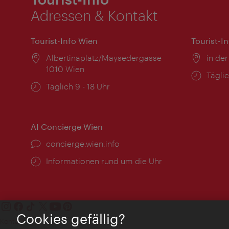
Adressen & Kontakt
Tourist-Info Wien
Tourist-I
Ort:
Albertinaplatz/Maysedergasse
Ort:
in der
1010 Wien
Öffnu
Täglic
Öffnungszeiten:
Täglich 9 - 18 Uhr
AI Concierge Wien
Ort:
concierge.wien.info
Öffnungszeiten:
Informationen rund um die Uhr
Cookies gefällig?
Kontakt