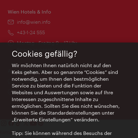
Wien Hotels & Info
Email:
info@wien.info
Telefon:
+43-1-24 555
Öffnungszeiten:
Montag - Freitag 9 – 17 Uhr
Feiertags geschlossen
Cookies gefällig?
Wir möchten Ihnen natürlich nicht auf den
AI Concierge Wien
Keks gehen. Aber so genannte “Cookies” sind
notwendig, um Ihnen den bestmöglichen
Ort:
concierge.wien.info
Service zu bieten und die Funktion der
Öffnungszeiten:
Informationen rund um die Uhr
Websites und Auswertungen sowie auf Ihre
Interessen zugeschnittene Inhalte zu
ermöglichen. Sollten Sie dies nicht wünschen,
können Sie die Standardeinstellungen unter
„Erweiterte Einstellungen“ verändern.
Kontakt
Tipp: Sie können während des Besuchs der