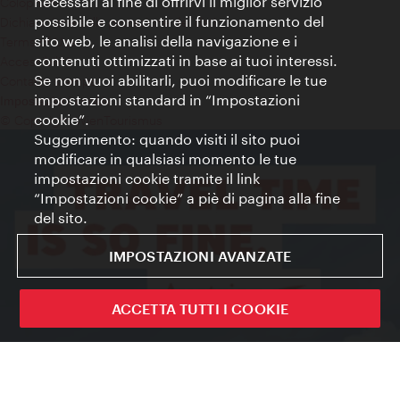
necessari al fine di offrirvi il miglior servizio
Colophon
possibile e consentire il funzionamento del
Dichiarazione sulla protezione dei dati
sito web, le analisi della navigazione e i
Terms of Use
contenuti ottimizzati in base ai tuoi interessi.
Accessibilità
Se non vuoi abilitarli, puoi modificare le tue
Contatto stampa
impostazioni standard in “Impostazioni
Impostazioni cookie
cookie”.
© Copyright WienTourismus
Suggerimento: quando visiti il sito puoi
modificare in qualsiasi momento le tue
impostazioni cookie tramite il link
“Impostazioni cookie” a piè di pagina alla fine
del sito.
IMPOSTAZIONI AVANZATE
ACCETTA TUTTI I COOKIE