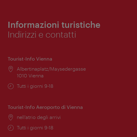
Informazioni turistiche
Indirizzi e contatti
Tourist-Info Vienna
Posizione:
Albertinaplatz/Maysedergasse
1010 Vienna
Orari
Tutti i giorni 9-18
di
apertura:
Tourist-Info Aeroporto di Vienna
Posizione:
nell’atrio degli arrivi
Orari
Tutti i giorni 9-18
di