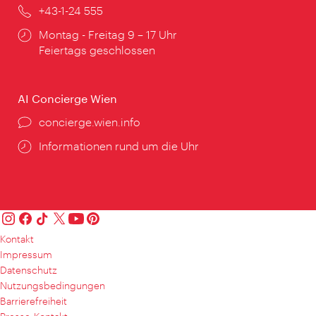
Telefon:
+43-1-24 555
Öffnungszeiten:
Montag - Freitag 9 – 17 Uhr
Feiertags geschlossen
AI Concierge Wien
Ort:
concierge.wien.info
Öffnungszeiten:
Informationen rund um die Uhr
Kontakt
Impressum
Datenschutz
Nutzungsbedingungen
Barrierefreiheit