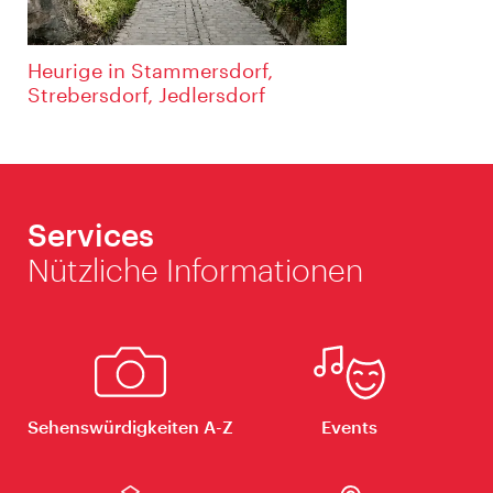
Heurige in Stammersdorf,
Strebersdorf, Jedlersdorf
Services
Nützliche Informationen
Sehenswürdigkeiten A-Z
Events