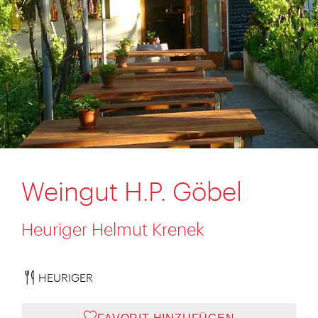
Weingut H.P. Göbel
Heuriger Helmut Krenek
HEURIGER