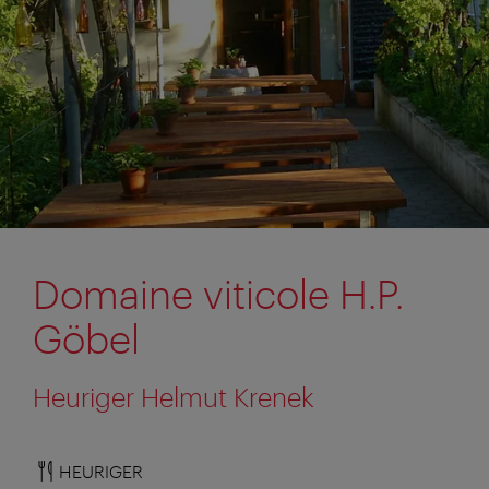
Domaine viticole H.P.
Göbel
Heuriger Helmut Krenek
HEURIGER