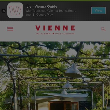
ivie - Vienna Guide
View
WienTourismus / Vienna Tourist Board
free - In Google Play
Afficher
Rech
/
masquer
la
Navigation
Contenu
navigation