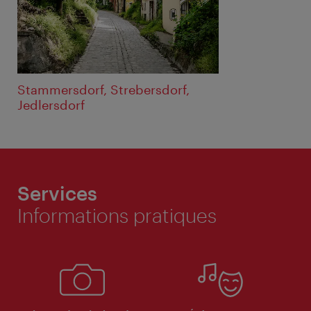
Stammersdorf, Strebersdorf,
Jedlersdorf
Services
Informations pratiques