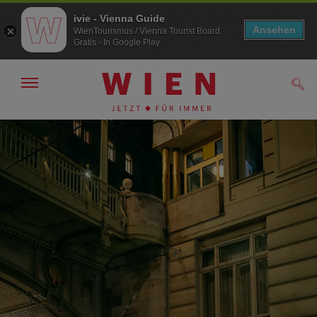
ivie - Vienna Guide
Ansehen
WienTourismus / Vienna Tourist Board
Gratis - In Google Play
Navigation
Such
anzeigen/
ausblenden
Zur
Zum
Navigation
Inhalt