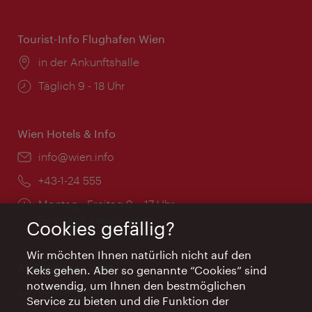
Tourist-Info Flughafen Wien
Ort:
in der Ankunftshalle
Öffnungszeiten:
Täglich 9 - 18 Uhr
Wien Hotels & Info
Email:
info@wien.info
Telefon:
+43-1-24 555
Öffnungszeiten:
Montag - Freitag 9 – 17 Uhr
Feiertags geschlossen
Cookies gefällig?
Wir möchten Ihnen natürlich nicht auf den
AI Concierge Wien
Keks gehen. Aber so genannte “Cookies” sind
notwendig, um Ihnen den bestmöglichen
Ort:
concierge.wien.info
Service zu bieten und die Funktion der