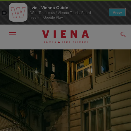
ivie - Vienna Guide
View
WienTourismus / Vienna Tourist Board
free - In Google Play
Mostrar/ocultar
Busc
navegación
A
Al
la
contenido
navegación