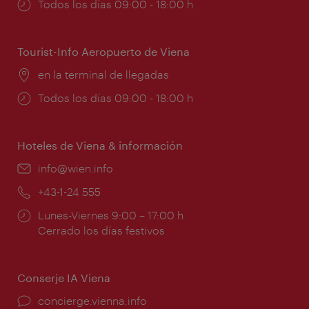
Horarios
Todos los días 09:00 - 18:00 h
de
apertura:
Tourist-Info Aeropuerto de Viena
Lugar:
en la terminal de llegadas
Horarios
Todos los días 09:00 - 18:00 h
de
apertura:
Hoteles de Viena & información
e-
info@wien.info
mail:
Teléfono:
+43-1-24 555
Horarios
Lunes-Viernes 9:00 – 17:00 h
de
Cerrado los días festivos
apertura:
Conserje IA Viena
concierge.vienna.info