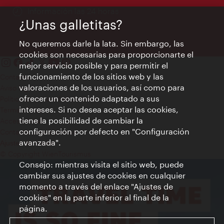
Información las 24 horas
¿Unas galletitas?
No queremos darle la lata. Sin embargo, las
cookies son necesarias para proporcionarte el
mejor servicio posible y para permitir el
funcionamiento de los sitios web y las
Contacto
valoraciones de los usuarios, así como para
Aviso legal
ofrecer un contenido adaptado a sus
Política de privacidad de datos
intereses. Si no desea aceptar las cookies,
Terms of Use
tiene la posibilidad de cambiar la
Accesibilidad
configuración por defecto en "Configuración
Contacto para la prensa
avanzada".
Ajustes de cookie
© Copyright WienTourismus
Consejo: mientras visita el sitio web, puede
cambiar sus ajustes de cookies en cualquier
momento a través del enlace "Ajustes de
cookies" en la parte inferior al final de la
página.