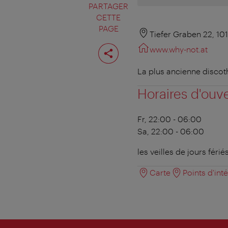
PARTAGER
CETTE
PAGE
Tiefer Graben 22, 10
Partager
www.why-not.at
cette
page
La plus ancienne discoth
Horaires d'ouv
Fr, 22:00 - 06:00
Sa, 22:00 - 06:00
les veilles de jours férié
Carte
Points d'int