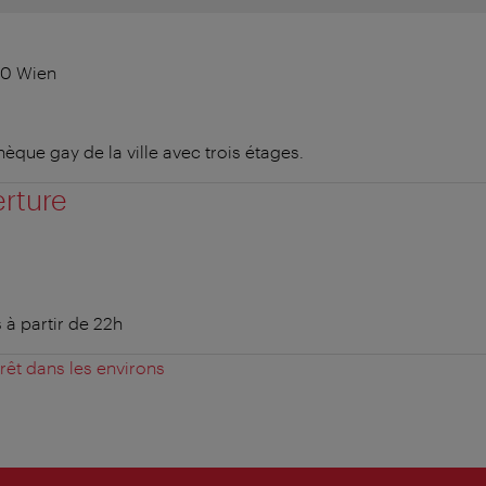
10 Wien
èque gay de la ville avec trois étages.
erture
s à partir de 22h
érêt dans les environs