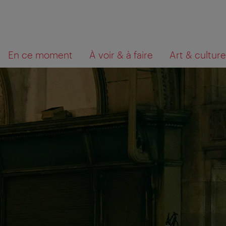
Navigation
Contenu
Que
En ce moment
À voir & à faire
Art & culture
cherchez-
vous?