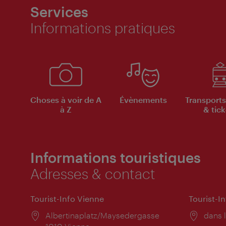
Services
Informations pratiques
Choses à voir de A
Évènements
Transports
à Z
& tick
Informations touristiques
Adresses & contact
Tourist-Info Vienne
Tourist-I
Lieu:
Albertinaplatz/Maysedergasse
Lieu:
dans l