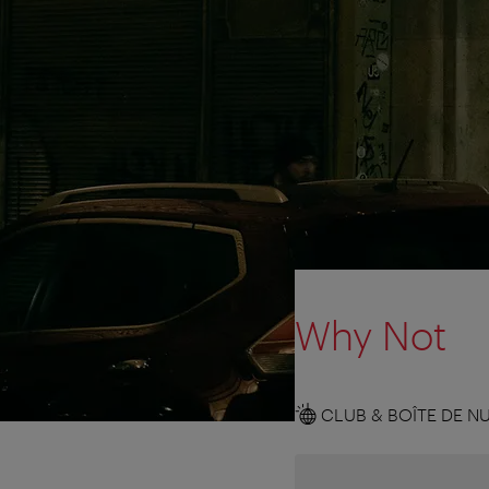
Why Not
CLUB & BOÎTE DE NU