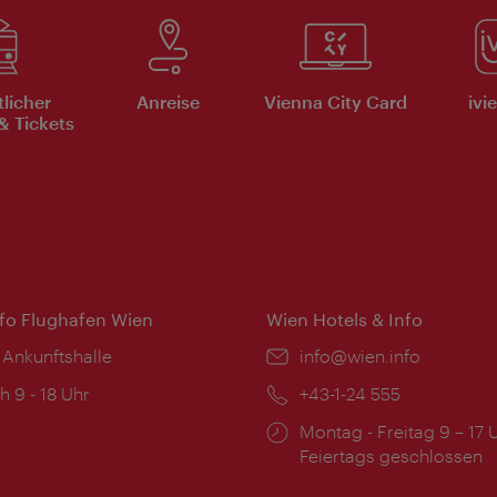
tlicher
Anreise
Vienna City Card
ivi
& Tickets
nfo Flughafen Wien
Wien Hotels & Info
 Ankunftshalle
Email:
info@wien.info
ngszeiten:
h 9 - 18 Uhr
Telefon:
+43-1-24 555
Öffnungszeiten:
Montag - Freitag 9 – 17 
Feiertags geschlossen