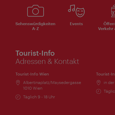
Sehenswürdigkeiten
Events
Öffen
A-Z
Verkehr 
Tourist-Info
Adressen & Kontakt
Tourist-Info Wien
Tourist-I
Ort:
Albertinaplatz/Maysedergasse
Ort:
in der
1010 Wien
Öffnu
Täglic
Öffnungszeiten:
Täglich 9 - 18 Uhr