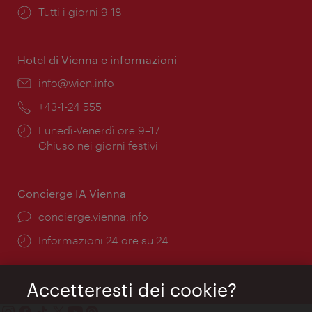
Orari
Tutti i giorni 9-18
di
apertura:
Hotel di Vienna e informazioni
Email:
info@wien.info
Telefono:
+43-1-24 555
Orari
Lunedì-Venerdì ore 9–17
di
Chiuso nei giorni festivi
apertura:
Concierge IA Vienna
Ort:
concierge.vienna.info
Öffnungszeiten:
Informazioni 24 ore su 24
Accetteresti dei cookie?