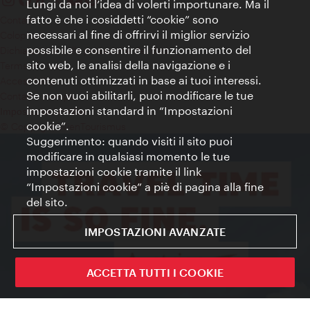
Lungi da noi l’idea di volerti importunare. Ma il
fatto è che i cosiddetti “cookie” sono
Contatti
necessari al fine di offrirvi il miglior servizio
Colophon
possibile e consentire il funzionamento del
Dichiarazione sulla protezione dei dati
sito web, le analisi della navigazione e i
Terms of Use
contenuti ottimizzati in base ai tuoi interessi.
Accessibilità
Se non vuoi abilitarli, puoi modificare le tue
Contatto stampa
impostazioni standard in “Impostazioni
Impostazioni cookie
cookie”.
© Copyright WienTourismus
Suggerimento: quando visiti il sito puoi
modificare in qualsiasi momento le tue
impostazioni cookie tramite il link
“Impostazioni cookie” a piè di pagina alla fine
del sito.
IMPOSTAZIONI AVANZATE
ACCETTA TUTTI I COOKIE