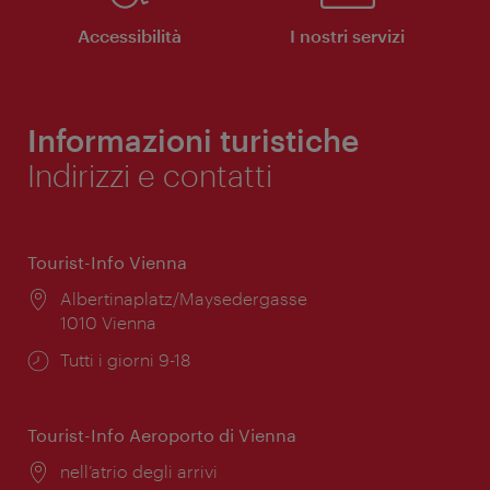
Accessibilità
I nostri servizi
Informazioni turistiche
Indirizzi e contatti
Tourist-Info Vienna
Posizione:
Albertinaplatz/Maysedergasse
1010 Vienna
Orari
Tutti i giorni 9-18
di
apertura:
Tourist-Info Aeroporto di Vienna
Posizione:
nell’atrio degli arrivi