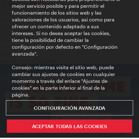
mejor servicio posible y para permitir el
funcionamiento de los sitios web y las
Contacto
valoraciones de los usuarios, así como para
Aviso legal
ofrecer un contenido adaptado a sus
Política de privacidad de datos
intereses. Si no desea aceptar las cookies,
Terms of Use
tiene la posibilidad de cambiar la
Accesibilidad
configuración por defecto en "Configuración
Contacto para la prensa
avanzada".
Ajustes de cookie
© Copyright WienTourismus
Consejo: mientras visita el sitio web, puede
cambiar sus ajustes de cookies en cualquier
momento a través del enlace "Ajustes de
cookies" en la parte inferior al final de la
página.
CONFIGURACIÓN AVANZADA
ACEPTAR TODAS LAS COOKIES