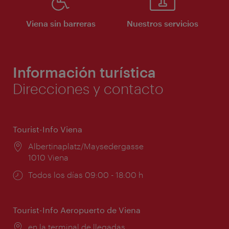
Viena sin barreras
Nuestros servicios
Información turística
Direcciones y contacto
Tourist-Info Viena
Lugar:
Albertinaplatz/Maysedergasse
1010 Viena
Horarios
Todos los días 09:00 - 18:00 h
de
apertura:
Tourist-Info Aeropuerto de Viena
Lugar:
en la terminal de llegadas