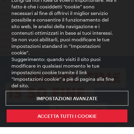
fatto è che i cosiddetti “cookie” sono
Contatti
necessari al fine di offrirvi il miglior servizio
Colophon
possibile e consentire il funzionamento del
Dichiarazione sulla protezione dei dati
sito web, le analisi della navigazione e i
Terms of Use
contenuti ottimizzati in base ai tuoi interessi.
Accessibilità
Se non vuoi abilitarli, puoi modificare le tue
Contatto stampa
impostazioni standard in “Impostazioni
Impostazioni cookie
cookie”.
© Copyright WienTourismus
Suggerimento: quando visiti il sito puoi
modificare in qualsiasi momento le tue
impostazioni cookie tramite il link
“Impostazioni cookie” a piè di pagina alla fine
del sito.
IMPOSTAZIONI AVANZATE
ACCETTA TUTTI I COOKIE