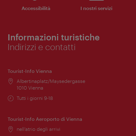
Accessibilità
I nostri servizi
Informazioni turistiche
Indirizzi e contatti
Tourist-Info Vienna
Posizione:
Albertinaplatz/Maysedergasse
1010 Vienna
Orari
Tutti i giorni 9-18
di
apertura:
Tourist-Info Aeroporto di Vienna
Posizione:
nell’atrio degli arrivi