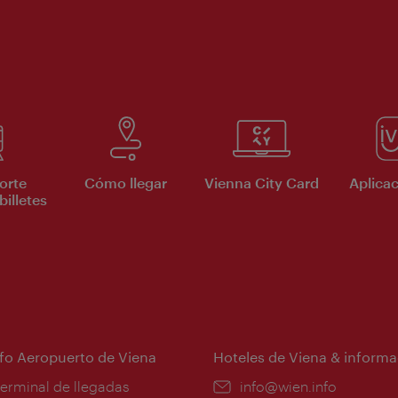
orte
Cómo llegar
Vienna City Card
Aplicac
billetes
nfo Aeropuerto de Viena
Hoteles de Viena & informa
:
terminal de llegadas
e-
info@wien.info