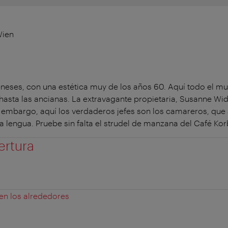
Wien
vieneses, con una estética muy de los años 60. Aquí todo el 
hasta las ancianas. La extravagante propietaria, Susanne Widl
n embargo, aquí los verdaderos jefes son los camareros, que
la lengua. Pruebe sin falta el strudel de manzana del Café Kor
ertura
 en los alrededores