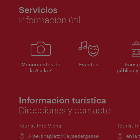
Servicios
Información útil
Monumentos de
Eventos
Transp
la A a la Z
público y 
Información turística
Direcciones y contacto
Tourist-Info Viena
Tourist-I
Lugar:
Albertinaplatz/Maysedergasse
Lugar
en la 