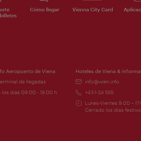
orte
Cómo llegar
Vienna City Card
Aplicac
billetes
nfo Aeropuerto de Viena
Hoteles de Viena & informa
:
terminal de llegadas
e-
info@wien.info
mail:
ios
 los días 09:00 - 18:00 h
Teléfono:
+43-1-24 555
Horarios
Lunes-Viernes 9:00 – 17
ura:
de
Cerrado los días festivo
apertura: