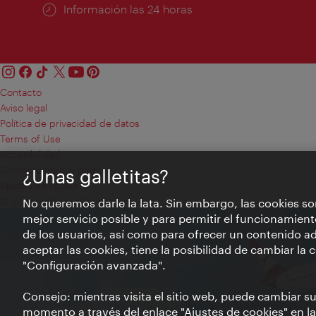
Información las 24 horas
Contacto
Aviso legal
Política de privacidad de datos
Terms of Use
Accesibilidad
Contacto para la prensa
¿Unas galletitas?
Ajustes de cookie
© Copyright WienTourismus
No queremos darle la lata. Sin embargo, las cookies so
mejor servicio posible y para permitir el funcionamient
de los usuarios, así como para ofrecer un contenido ad
aceptar las cookies, tiene la posibilidad de cambiar la
"Configuración avanzada".
Consejo: mientras visita el sitio web, puede cambiar s
momento a través del enlace "Ajustes de cookies" en la p