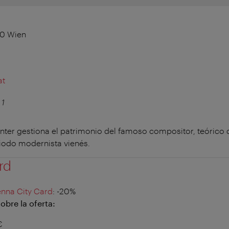
30 Wien
at
 1
ter gestiona el patrimonio del famoso compositor, teórico d
riodo modernista vienés.
rd
enna City Card
: -20%
obre la oferta:
€