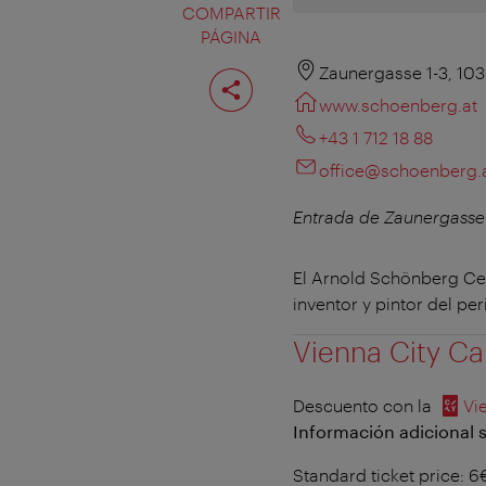
COMPARTIR
PÁGINA
Compartir
Zaunergasse 1-3, 10
página
www.schoenberg.at
+43 1 712 18 88
office@schoenberg.
Entrada de Zaunergasse
El Arnold Schönberg Cen
inventor y pintor del pe
Vienna City Ca
Descuento con la
Vi
Información adicional s
Standard ticket price: 6