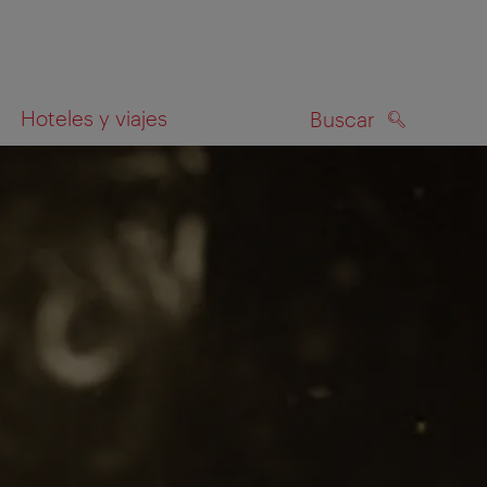
Hoteles y viajes
Buscar
BUSCAR
el mapa