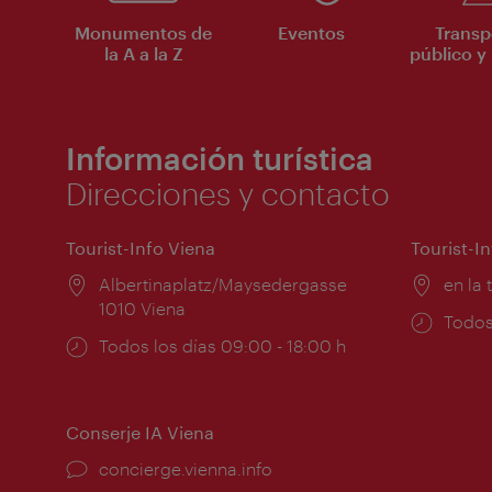
Monumentos de
Eventos
Transp
la A a la Z
público y 
Información turística
Direcciones y contacto
Tourist-Info Viena
Tourist-I
Lugar:
Albertinaplatz/Maysedergasse
Lugar
en la 
1010 Viena
Horar
Todos
Horarios
Todos los días 09:00 - 18:00 h
de
de
apert
apertura:
Conserje IA Viena
concierge.vienna.info