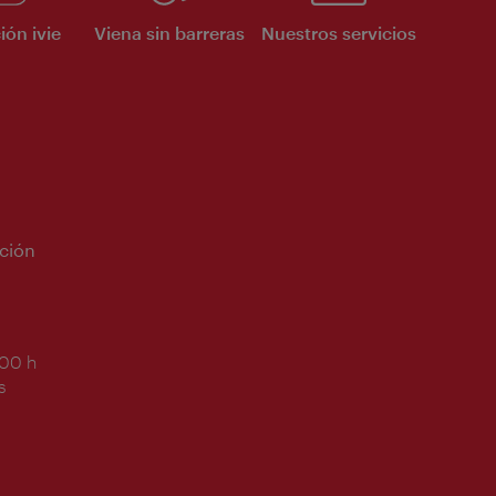
ión ivie
Viena sin barreras
Nuestros servicios
ción
:00 h
s