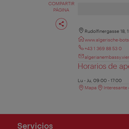
COMPARTIR
PÁGINA
Compartir
página
Rudolfinergasse 18, 
www.algerische-bots
+43 1 369 88 53 0
algerianembassy.vie
Horarios de ap
Lu - Ju, 09:00 - 17:00
Mapa
Interesante
Servicios