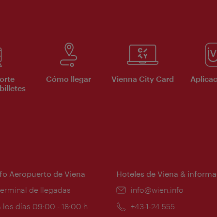
orte
Cómo llegar
Vienna City Card
Aplicac
billetes
nfo Aeropuerto de Viena
Hoteles de Viena & informa
:
terminal de llegadas
e-
info@wien.info
mail:
ios
 los días 09:00 - 18:00 h
Teléfono:
+43-1-24 555