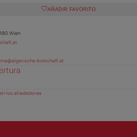
AÑADIR FAVORITO
1190 Wien
chaft.at
nna@algerische-botschaft.at
ertura
 en los alrededores