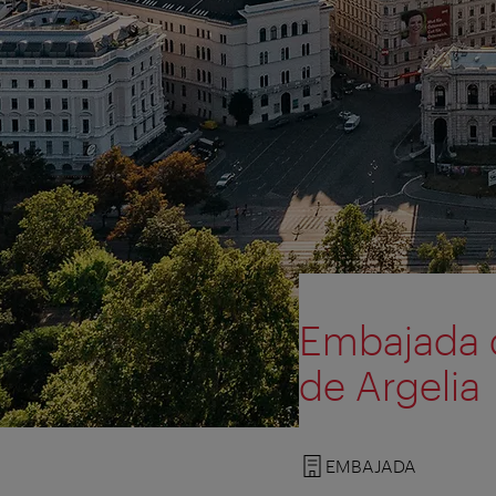
Embajada d
de Argelia
EMBAJADA