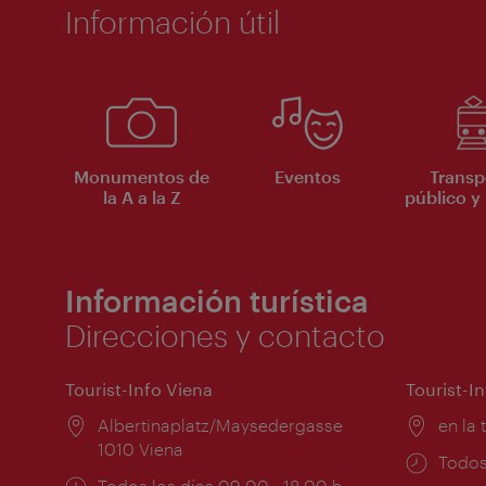
Información útil
Monumentos de
Eventos
Transp
la A a la Z
público y 
Información turística
Direcciones y contacto
Tourist-Info Viena
Tourist-I
Lugar:
Albertinaplatz/Maysedergasse
Lugar
en la 
1010 Viena
Horar
Todos
Horarios
Todos los días 09:00 - 18:00 h
de