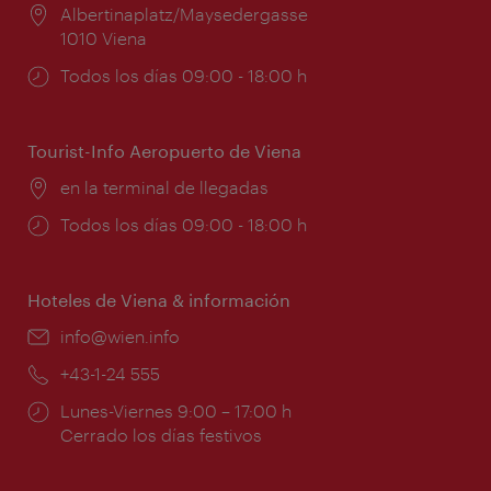
Lugar:
Albertinaplatz/Maysedergasse
1010 Viena
Horarios
Todos los días 09:00 - 18:00 h
de
apertura:
Tourist-Info Aeropuerto de Viena
Lugar:
en la terminal de llegadas
Horarios
Todos los días 09:00 - 18:00 h
de
apertura:
Hoteles de Viena & información
e-
info@wien.info
mail:
Teléfono:
+43-1-24 555
Horarios
Lunes-Viernes 9:00 – 17:00 h
de
Cerrado los días festivos
apertura: