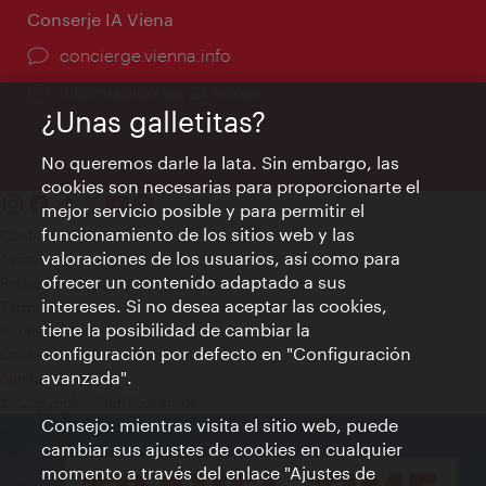
Conserje IA Viena
concierge.vienna.info
Información las 24 horas
¿Unas galletitas?
No queremos darle la lata. Sin embargo, las
cookies son necesarias para proporcionarte el
mejor servicio posible y para permitir el
funcionamiento de los sitios web y las
Contacto
valoraciones de los usuarios, así como para
Aviso legal
ofrecer un contenido adaptado a sus
Política de privacidad de datos
intereses. Si no desea aceptar las cookies,
Terms of Use
tiene la posibilidad de cambiar la
Accesibilidad
configuración por defecto en "Configuración
Contacto para la prensa
avanzada".
Ajustes de cookie
© Copyright WienTourismus
Consejo: mientras visita el sitio web, puede
cambiar sus ajustes de cookies en cualquier
momento a través del enlace "Ajustes de