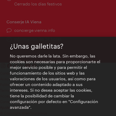
de
Cerrado los días festivos
apertura:
Conserje IA Viena
concierge.vienna.info
Información las 24 horas
¿Unas galletitas?
No queremos darle la lata. Sin embargo, las
cookies son necesarias para proporcionarte el
mejor servicio posible y para permitir el
funcionamiento de los sitios web y las
Contacto
valoraciones de los usuarios, así como para
Aviso legal
ofrecer un contenido adaptado a sus
Política de privacidad de datos
intereses. Si no desea aceptar las cookies,
Terms of Use
tiene la posibilidad de cambiar la
Accesibilidad
configuración por defecto en "Configuración
Contacto para la prensa
avanzada".
Ajustes de cookie
© Copyright WienTourismus