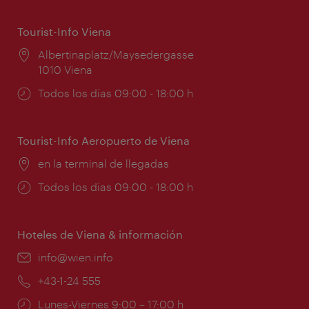
Tourist-Info Viena
Lugar:
Albertinaplatz/Maysedergasse
1010 Viena
Horarios
Todos los días 09:00 - 18:00 h
de
apertura:
Tourist-Info Aeropuerto de Viena
Lugar:
en la terminal de llegadas
Horarios
Todos los días 09:00 - 18:00 h
de
apertura:
Hoteles de Viena & información
e-
info@wien.info
mail:
Teléfono:
+43-1-24 555
Horarios
Lunes-Viernes 9:00 – 17:00 h