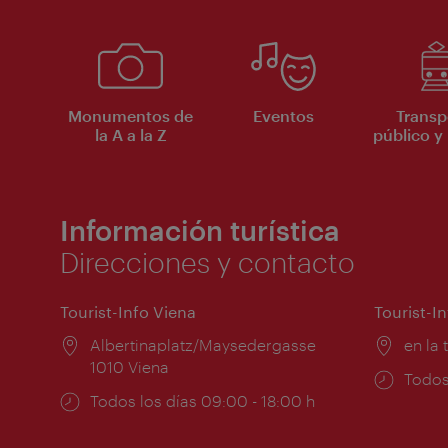
Monumentos de
Eventos
Transp
la A a la Z
público y 
Información turística
Direcciones y contacto
Tourist-Info Viena
Tourist-I
Lugar:
Albertinaplatz/Maysedergasse
Lugar
en la 
1010 Viena
Horar
Todos
Horarios
Todos los días 09:00 - 18:00 h
de
de
apert
apertura: