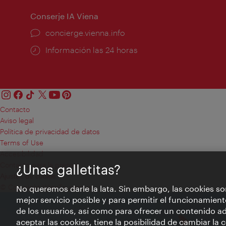
Conserje IA Viena
concierge.vienna.info
Información las 24 horas
Contacto
Aviso legal
Política de privacidad de datos
Terms of Use
Accesibilidad
Contacto para la prensa
¿Unas galletitas?
Ajustes de cookie
© Copyright WienTourismus
No queremos darle la lata. Sin embargo, las cookies so
mejor servicio posible y para permitir el funcionamient
de los usuarios, así como para ofrecer un contenido ad
aceptar las cookies, tiene la posibilidad de cambiar la