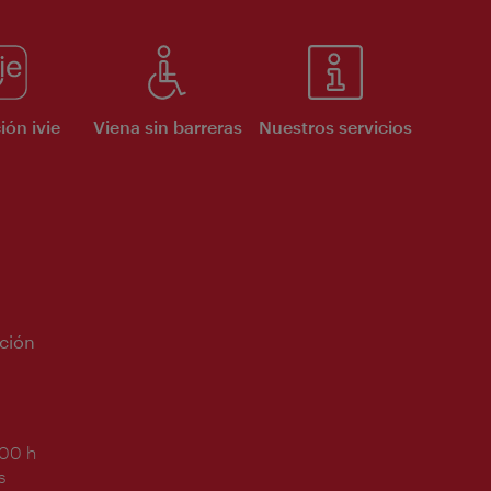
ión ivie
Viena sin barreras
Nuestros servicios
ción
:00 h
s