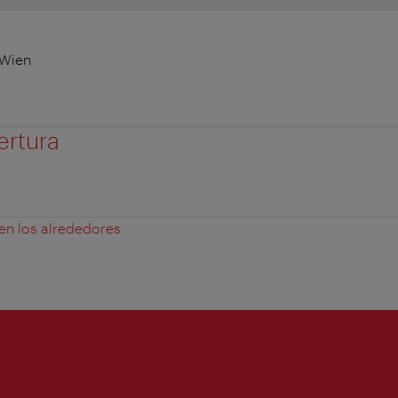
 Wien
ertura
 en los alrededores