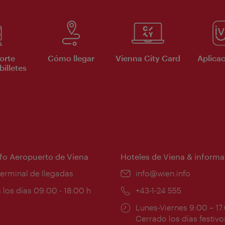
orte
Cómo llegar
Vienna City Card
Aplicac
billetes
nfo Aeropuerto de Viena
Hoteles de Viena & informa
:
terminal de llegadas
e-
info@wien.info
mail:
ios
 los días 09:00 - 18:00 h
Teléfono:
+43-1-24 555
Horarios
Lunes-Viernes 9:00 – 17
ura:
de
Cerrado los días festivo