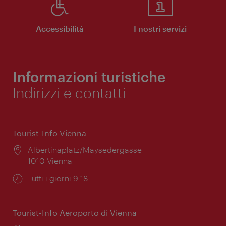
Accessibilità
I nostri servizi
Informazioni turistiche
Indirizzi e contatti
Tourist-Info Vienna
Posizione:
Albertinaplatz/Maysedergasse
1010 Vienna
Orari
Tutti i giorni 9-18
di
apertura:
Tourist-Info Aeroporto di Vienna