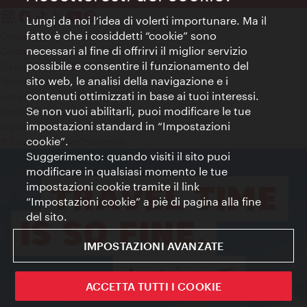
Lungi da noi l’idea di volerti importunare. Ma il
fatto è che i cosiddetti “cookie” sono
Contatti
necessari al fine di offrirvi il miglior servizio
Colophon
possibile e consentire il funzionamento del
Dichiarazione sulla protezione dei dati
sito web, le analisi della navigazione e i
Terms of Use
contenuti ottimizzati in base ai tuoi interessi.
Accessibilità
Se non vuoi abilitarli, puoi modificare le tue
Contatto stampa
impostazioni standard in “Impostazioni
Impostazioni cookie
cookie”.
© Copyright WienTourismus
Suggerimento: quando visiti il sito puoi
modificare in qualsiasi momento le tue
impostazioni cookie tramite il link
“Impostazioni cookie” a piè di pagina alla fine
del sito.
IMPOSTAZIONI AVANZATE
ACCETTA TUTTI I COOKIE