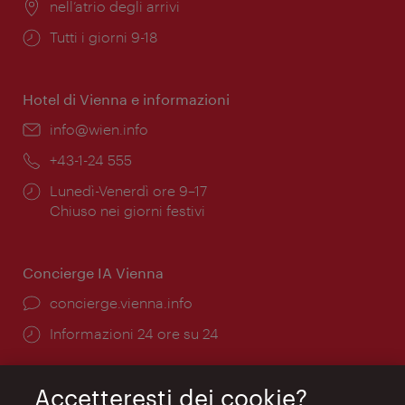
Posizione:
nell’atrio degli arrivi
Orari
Tutti i giorni 9-18
di
apertura:
Hotel di Vienna e informazioni
Email:
info@wien.info
Telefono:
+43-1-24 555
Orari
Lunedì-Venerdì ore 9–17
di
Chiuso nei giorni festivi
apertura:
Concierge IA Vienna
Ort:
concierge.vienna.info
Öffnungszeiten:
Informazioni 24 ore su 24
Accetteresti dei cookie?