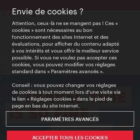
Envie de cookies ?
Attention, ceux-là ne se mangent pas ! Ces «
Contact
cookies » sont nécessaires au bon
Mentions obligatoires
fonctionnement des sites Internet et des
Charte sur le respect de la vie privée
évaluations, pour afficher du contenu adapté
Terms of Use
à vos intérêts et vous offrir le meilleur service
Accessibilité
possible. Si vous ne voulez pas accepter ces
Contact presse
cookies, vous pouvez modifier vos réglages
Paramètres de cookies
standard dans « Paramètres avancés ».
© Copyright WienTourismus
Conseil : vous pouvez changer vos réglages
de cookies à tout moment lors d'une visite via
le lien « Réglages cookies » dans le pied de
page en bas du site Internet.
PARAMÈTRES AVANCÉS
ACCEPTER TOUS LES COOKIES