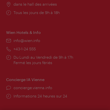
Lieu:
dans le hall des arrivées
Horaires
Tous les jours de 9h à 18h
d'ouverture:
Wien Hotels & Info
E-
info@wien.info
mail:
Téléphone:
+43-1-24 555
Horaires
Du Lundi au Vendredi de 9h à 17h
d'ouverture:
Fermé les jours fériés
Concierge IA Vienne
Ort:
concierge.vienna.info
Öffnungszeiten:
Informations 24 heures sur 24