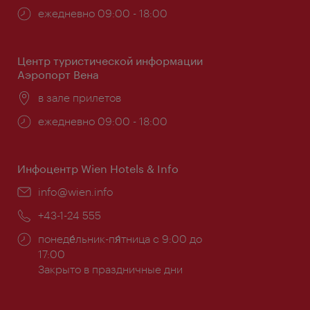
Часы
ежедневно 09:00 - 18:00
работы:
Центр туристической информации
Аэропорт Вена
Расположение:
в зале прилетов
Часы
ежедневно 09:00 - 18:00
работы:
Инфоцентр Wien Hotels & Info
Эл.
info@wien.info
почта:
Телефон:
+43-1-24 555
Часы
понеде́льник-пя́тница с 9:00 до
работы:
17:00
Закрыто в праздничные дни