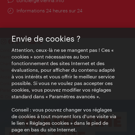
Ort:
concierge.vienna.info
Öffnungszeiten:
Informations 24 heures sur 24
Envie de cookies ?
Attention, ceux-là ne se mangent pas ! Ces «
Contact
cookies » sont nécessaires au bon
Mentions obligatoires
fonctionnement des sites Internet et des
Charte sur le respect de la vie privée
évaluations, pour afficher du contenu adapté
Terms of Use
à vos intérêts et vous offrir le meilleur service
Accessibilité
possible. Si vous ne voulez pas accepter ces
Contact presse
cookies, vous pouvez modifier vos réglages
Paramètres de cookies
standard dans « Paramètres avancés ».
© Copyright WienTourismus
Conseil : vous pouvez changer vos réglages
de cookies à tout moment lors d'une visite via
le lien « Réglages cookies » dans le pied de
page en bas du site Internet.