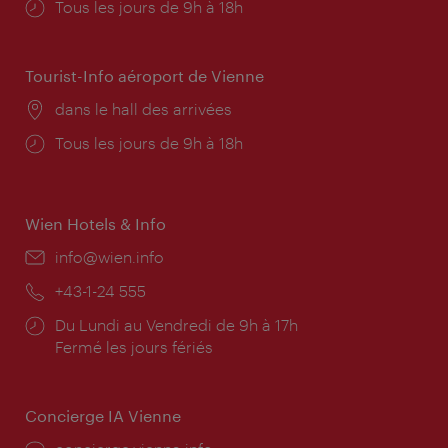
Horaires
Tous les jours de 9h à 18h
d'ouverture:
Tourist-Info aéroport de Vienne
Lieu:
dans le hall des arrivées
Horaires
Tous les jours de 9h à 18h
d'ouverture:
Wien Hotels & Info
E-
info@wien.info
mail:
Téléphone:
+43-1-24 555
Horaires
Du Lundi au Vendredi de 9h à 17h
d'ouverture:
Fermé les jours fériés
Concierge IA Vienne