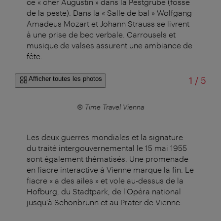
ce « cher Augustin » dans la Pestgrube (fosse
de la peste). Dans la « Salle de bal » Wolfgang
Amadeus Mozart et Johann Strauss se livrent
à une prise de bec verbale. Carrousels et
musique de valses assurent une ambiance de
fête.
sur
Afficher toutes les photos
1
/
5
© Time Travel Vienna
Les deux guerres mondiales et la signature
du traité intergouvernemental le 15 mai 1955
sont également thématisés. Une promenade
en fiacre interactive à Vienne marque la fin. Le
fiacre « a des ailes » et vole au-dessus de la
Hofburg, du Stadtpark, de l'Opéra national
jusqu'à Schönbrunn et au Prater de Vienne.