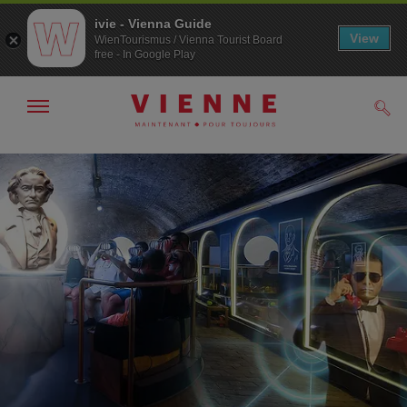
ivie - Vienna Guide
View
WienTourismus / Vienna Tourist Board
free - In Google Play
Afficher
Rech
/
masquer
la
Navigation
Contenu
navigation