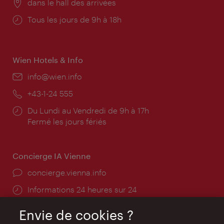
Lieu:
dans le hall des arrivées
Horaires
Tous les jours de 9h à 18h
d'ouverture:
Wien Hotels & Info
E-
info@wien.info
mail:
Téléphone:
+43-1-24 555
Horaires
Du Lundi au Vendredi de 9h à 17h
d'ouverture:
Fermé les jours fériés
Concierge IA Vienne
Ort:
concierge.vienna.info
Öffnungszeiten:
Informations 24 heures sur 24
Envie de cookies ?