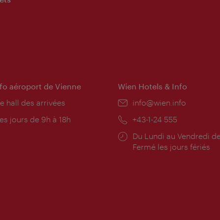
nfo aéroport de Vienne
Wien Hotels & Info
e hall des arrivées
E-
info@wien.info
mail:
res
es jours de 9h à 18h
Téléphone:
+43-1-24 555
rture:
Horaires
Du Lundi au Vendredi de
d'ouverture:
Fermé les jours fériés