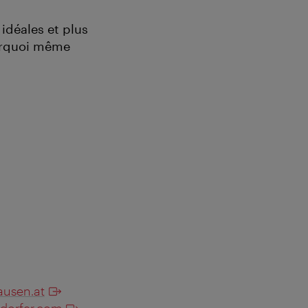
 idéales et plus
ourquoi même
ausen.at
dorfer.com