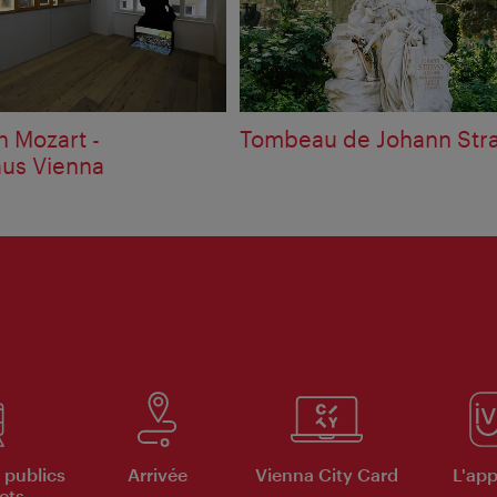
n Mozart -
Tombeau de Johann Str
us Vienna
 publics
Arrivée
Vienna City Card
L'appl
ets