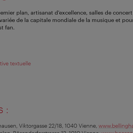
mier plan, artisanat d'excellence, salles de concert
re variée de la capitale mondiale de la musique et p
t fan.
ative textuelle
 :
ghausen, Viktorgasse 22/18, 1040 Vienne,
www.bellingh
alon, Bösendorferstrasse 12, 1010 Vienne,
www.boesen