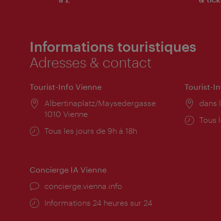
Informations touristiques
Adresses & contact
Tourist-Info Vienne
Tourist-I
Lieu:
Albertinaplatz/Maysedergasse
Lieu:
dans l
1010 Vienne
Horai
Tous l
Horaires
Tous les jours de 9h à 18h
d'ouve
d'ouverture:
Concierge IA Vienne
Ort:
concierge.vienna.info
Öffnungszeiten:
Informations 24 heures sur 24