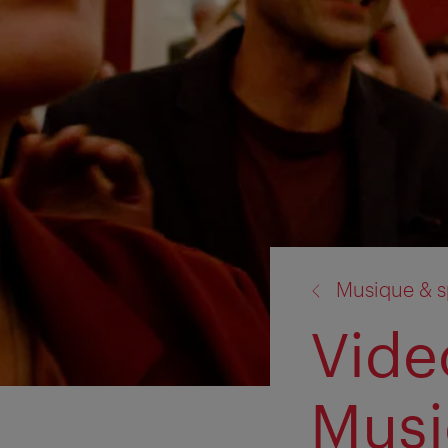
retour
Musique & s
à:
Vide
Musi