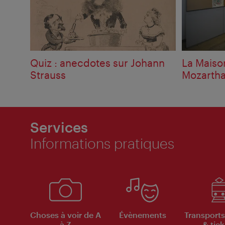
Quiz : anecdotes sur Johann
La Maiso
Strauss
Mozartha
Services
Informations pratiques
Choses à voir de A
Évènements
Transports
à Z
& tick