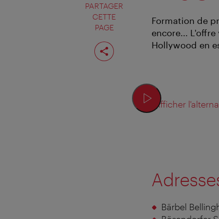
PARTAGER
CETTE
Formation de pre
PAGE
encore... L'off
Partager
Hollywood en es
cette
page
Afficher l'altern
Adresses
Bärbel Bellin
Bösendorfer S