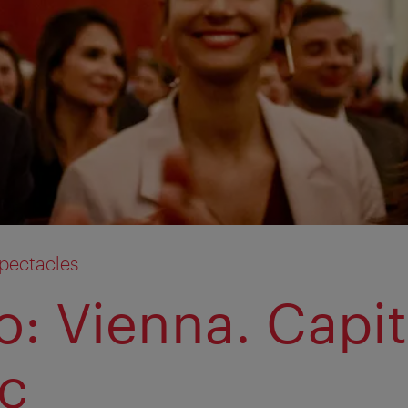
pectacles
o: Vienna. Capit
c