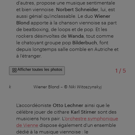
d'autres, propose une musique sentimentale
et bien viennoise.
Norbert Schneider
, lui, est
aussi génial qu'inclassable. Le duo
Wiener
Blond
apporte à la chanson viennoise sa part
de beatboxing, de loops et de pop. Et les
rockers désinvoltes de
Wanda
, tout comme
le chatoyant groupe pop
Bilderbuch
, font
depuis longtemps salle comble en Autriche et
à l'étranger.
sur
Afficher toutes les photos
1
/
5
ygalyk
Wiener Blond
–
© Niki Witoszynskyj
Der
L’accordéoniste
Otto Lechner
ainsi que le
célèbre jouer de cithare
Karl Stirner
sont des
musiciens hors pair.
L'
orchestre symphonique
de Vienne
dispose également d'un ensemble
dédié à la musique viennoise : le