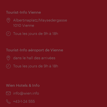
Tourist-Info Vienne
Lieu:
Albertinaplatz/Maysedergasse
1010 Vienne
Horaires
Tous les jours de 9h à 18h
d'ouverture:
Tourist-Info aéroport de Vienne
Lieu:
dans le hall des arrivées
Horaires
Tous les jours de 9h à 18h
d'ouverture:
Wien Hotels & Info
E-
info@wien.info
mail:
Téléphone:
+43-1-24 555