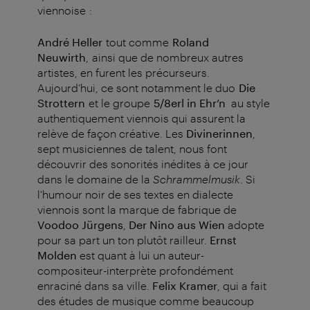
viennoise :
André Heller
tout comme
Roland
Neuwirth
, ainsi que de nombreux autres
artistes, en furent les précurseurs.
Aujourd’hui, ce sont notamment le duo
Die
Strottern
et le groupe
5/8erl in Ehr’n
au style
authentiquement viennois qui assurent la
relève de façon créative.
Les
Divinerinnen
,
sept musiciennes de talent, nous font
découvrir des sonorités inédites à ce jour
dans le domaine de la
Schrammelmusik
. Si
l'humour noir de ses textes en dialecte
viennois sont la marque de fabrique de
Voodoo Jürgens
,
Der Nino aus Wien
adopte
pour sa part un ton plutôt railleur.
Ernst
Molden
est quant à lui un auteur-
compositeur-interprète profondément
enraciné dans sa ville.
Felix Kramer
, qui a fait
des études de musique comme beaucoup