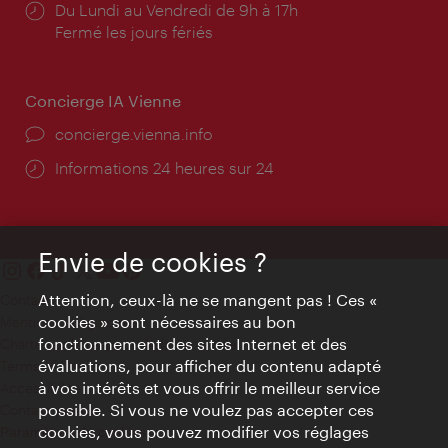
Horaires
Du Lundi au Vendredi de 9h à 17h
d'ouverture:
Fermé les jours fériés
Concierge IA Vienne
Ort:
concierge.vienna.info
Öffnungszeiten:
Informations 24 heures sur 24
Envie de cookies ?
Attention, ceux-là ne se mangent pas ! Ces «
Contact
cookies » sont nécessaires au bon
Mentions obligatoires
fonctionnement des sites Internet et des
Charte sur le respect de la vie privée
évaluations, pour afficher du contenu adapté
Terms of Use
à vos intérêts et vous offrir le meilleur service
Accessibilité
possible. Si vous ne voulez pas accepter ces
Contact presse
cookies, vous pouvez modifier vos réglages
Paramètres de cookies