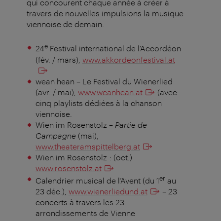
qui concourent chaque année à créer à
travers de nouvelles impulsions la musique
viennoise de demain.
e
24
Festival international de l’Accordéon
(fév. / mars),
www.akkordeonfestival.at
wean hean – Le Festival du Wienerlied
(avr. / mai),
www.weanhean.at
(avec
cinq playlists dédiées à la chanson
viennoise.
Wien im Rosenstolz –
Partie de
Campagne
(mai),
www.theateramspittelberg.at
Wien im Rosenstolz : (oct.)
www.rosenstolz.at
er
Calendrier musical de l’Avent (du 1
au
23 déc.),
www.wienerliedund.at
– 23
concerts à travers les 23
arrondissements de Vienne