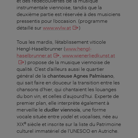
et des redécouvertes de la musique
instrumentale viennoise, tandis que la
deuxième partie est réservée à des musiciens
pressentis pour l’occasion. (programme
détaillé sur
www.wvlw.at
)
Tous les mardis, l’établissement viticole
Hengl-Haselbrunner (
www.hengl-
haselbrunner.at
,
www.wienerliedkunst.at
) propose de la musique viennoise de
qualité. C'est d’ailleurs aussi le quartier
général de la
chanteuse Agnes Palmisano
,
qui sait faire en douceur la transition entre les
chansons d’hier, qui chantaient les louanges
du bon vin, et celles d'aujourd'hui. Experte de
premier plan, elle interprète également à
merveille le
dudler
viennois
, une forme
vocale située entre
yodel
et
vocalises
, née au
e
XIX
siècle et inscrite sur la liste du Patrimoine
culturel immatériel de l'UNESCO en Autriche.