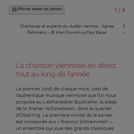
sur
Afficher toutes les photos
1
/
4
ur
Chanteuse et experte du dudler viennois : Agnes
Quint
ussil
Palmisano
–
© WienTourismus/Paul Bauer
ense
La chanson viennoise en direct
tout au long de l'année
Le premier lundi de chaque mois, c’est de
l’authentique musique viennoise que l’on nous
propose au Liebhartstaler Bockkeller, le siège
de la Wiener Volksliedwerk, dans le quartier
d’Ottakring. La première moitié de la soirée
est consacrée aux « Bravour Schrammeln »,
un ensemble qui joue des grands classiques